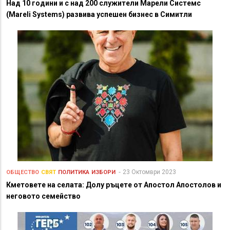
Над 10 години и с над 200 служители Марели Системс
(Mareli Systems) развива успешен бизнес в Симитли
23 Октомври 2023
ОБЩЕСТВО
СВЯТ
ПОЛИТИКА
ИЗБОРИ
Кметовете на селата: Долу ръцете от Апостол Апостолов и
неговото семейство