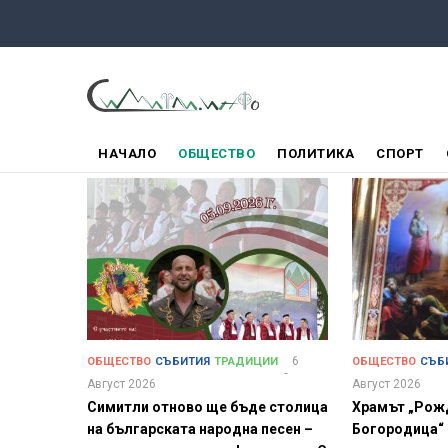
Премини
към
основното
съдържание
ГЛАВНО
НАЧАЛО
ОБЩЕСТВО
ПОЛИТИКА
СПОРТ
МЕНЮ
6
ОБЩЕСТВО
СЪБИТИЯ
ТРАДИЦИИ
ОБЩЕСТВО
СЪБ
Август 2026
Август 2026
Симитли отново ще бъде столица
Храмът „Рож
на българската народна песен –
Богородица“