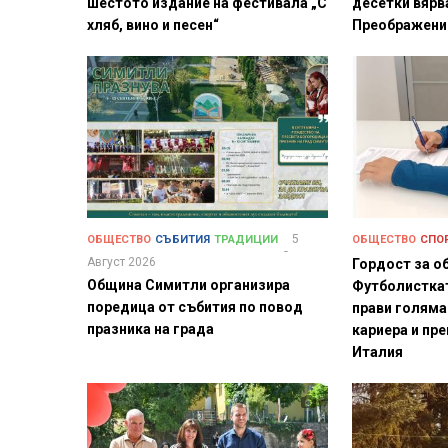
шестото издание на фестивала „С
десетки вярв
хляб, вино и песен“
Преображени
5
ОБЩЕСТВО
СЪБИТИЯ
ТРАДИЦИИ
ОБЩЕСТВО
СПО
Август 2026
Гордост за о
Община Симитли организира
Футболистка
поредица от събития по повод
прави голяма
празника на града
кариера и пре
Италия