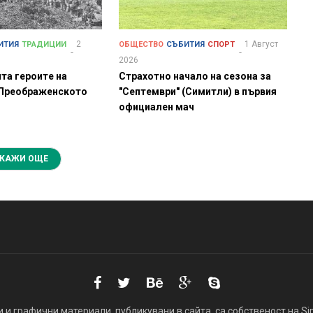
2
1 Август
ИТИЯ
ТРАДИЦИИ
ОБЩЕСТВО
СЪБИТИЯ
СПОРТ
2026
та героите на
Страхотно начало на сезона за
Преображенското
"Септември" (Симитли) в първия
официален мач
КАЖИ ОЩЕ
 и графични материали, публикувани в сайта, са собственост на Simi