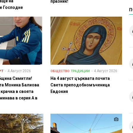
ащи на
празник!
е Господне
П
4 Август 2026
4 Август 2026
РТ
ОБЩЕСТВО
ТРАДИЦИИ
бщина Симитли!
На 4 август църквата почита
та Моника Балиова
Света преподобномъченица
 крачка в своята
Евдокия
минава в серия А в