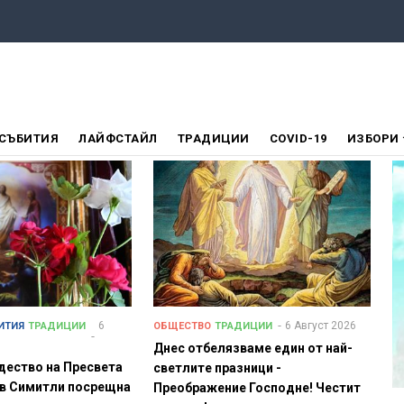
СЪБИТИЯ
ЛАЙФСТАЙЛ
ТРАДИЦИИ
COVID-19
ИЗБОРИ
6
6 Август 2026
ИТИЯ
ТРАДИЦИИ
ОБЩЕСТВО
ТРАДИЦИИ
Днес отбелязваме един от най-
дество на Пресвета
светлите празници -
 в Симитли посрещна
Преображение Господне! Честит