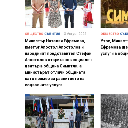
3 Август 2026
ОБЩЕСТВО
СЪБИТИЯ
ОБЩЕСТВО
СЪБ
Министър Наталия Ефремова,
Утре, Минист
кметът Апостол Апостолов и
Ефремова ще
народният представител Стефан
услуги в общ
Апостолов откриха нов социален
център в община Симитли, а
министърът отличи общината
като пример за развитието на
социалните услуги