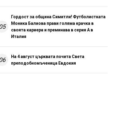
Гордост за община Симитли! Футболистката
Моника Балиова прави голяма крачка в
05
своята кариера и преминава в серия А в
Италия
На 4 август църквата почита Света
06
преподобномъченица Евдокия