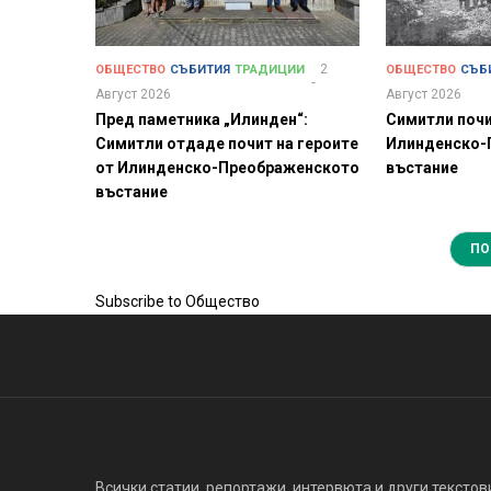
2
ОБЩЕСТВО
СЪБИТИЯ
ТРАДИЦИИ
ОБЩЕСТВО
СЪБ
Август 2026
Август 2026
Пред паметника „Илинден“:
Симитли почи
Симитли отдаде почит на героите
Илинденско-
от Илинденско-Преображенското
въстание
въстание
ПО
Subscribe to Общество
Всички статии, репортажи, интервюта и други текстови