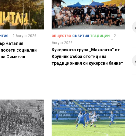
2 Август 2026
2
ИТИЯ
ОБЩЕСТВО
СЪБИТИЯ
ТРАДИЦИИ
Август 2026
ър Наталия
Кукерската група „Махалата“ от
 посети социални
Крупник събра стотици на
ина Симитли
традиционния си кукерски банкет