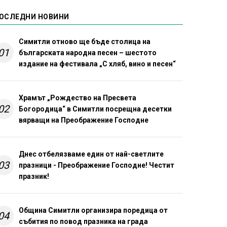
ОСЛЕДНИ НОВИНИ
Симитли отново ще бъде столица на
01
българската народна песен – шестото
издание на фестивала „С хляб, вино и песен“
Храмът „Рождество на Пресвета
02
Богородица“ в Симитли посрещна десетки
вярващи на Преображение Господне
Днес отбелязваме един от най-светлите
03
празници - Преображение Господне! Честит
празник!
Община Симитли организира поредица от
04
събития по повод празника на града