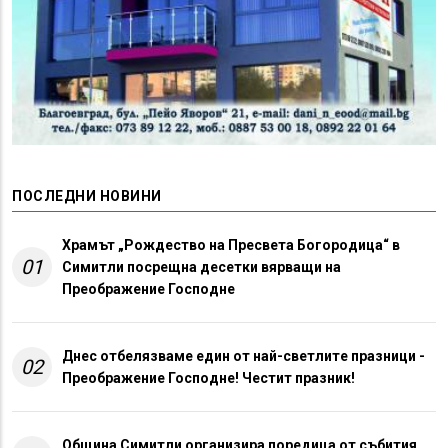
ПОСЛЕДНИ НОВИНИ
Храмът „Рождество на Пресвета Богородица“ в
01
Симитли посрещна десетки вярващи на
Преображение Господне
Днес отбелязваме един от най-светлите празници -
02
Преображение Господне! Честит празник!
Община Симитли организира поредица от събития