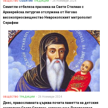
26 Ноември 2024
ОБЩЕСТВО
СЪБИТИЯ
ТРАДИЦИИ
Симитли отбеляза празника на Свети Стилиан с
Архиерейска литургия отслужена от Негово
високопреосвещенство Неврокопският митрополит
Серафим
26 Ноември 2024
ОБЩЕСТВО
ТРАДИЦИИ
Днес, православната църква почита паметта на детския
закрилник Свети Стилиан, наречен още Детепазител