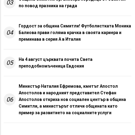
03
по повод празника на града
Гордост за община Симитли! Футболистката Моника
04
Балиова прави голяма крачка в своята кариера и
преминава в серия А в Италия
На 4 август църквата почита Света
05
преподобномъченица Евдокия
Министър Наталия Ефремова, кметът Апостол
Апостолов и народният представител Стефан
06
Апостолов откриха нов социален център в община
Симитли, а министърът отличи общината като
пример за развитието на социалните услуги