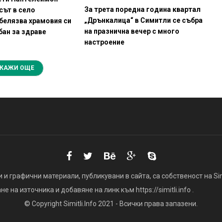
За трета поредна година квартал
сът в село
„Дрънкалица“ в Симитли се събра
белязва храмовия си
на празнична вечер с много
бан за здраве
настроение
КАЖИ ОЩЕ
 и графични материали, публикувани в сайта, са собственост на Simi
 на източника и добавяне на линк към https://simitli.info .
© Copyright Simitli.Info 2021 - Всички права запазени.