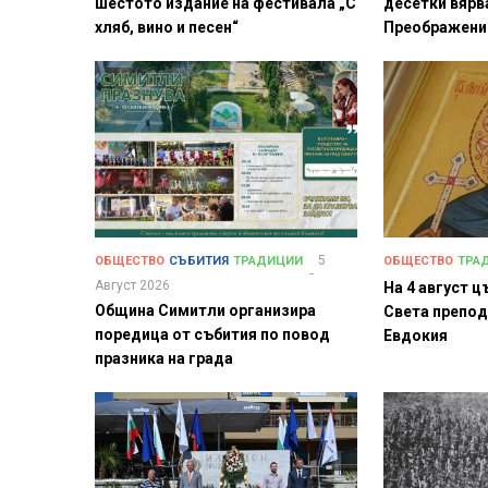
шестото издание на фестивала „С
десетки вярв
хляб, вино и песен“
Преображени
5
ОБЩЕСТВО
СЪБИТИЯ
ТРАДИЦИИ
ОБЩЕСТВО
ТРА
Август 2026
На 4 август 
Община Симитли организира
Света препо
поредица от събития по повод
Евдокия
празника на града