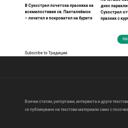
В Сухострел почетоха празника на
днес паракли
всемилостивия св. Панталеймон
Сухострел от
– лечител и покровител на бурите
празник с кур
ПО
Subscribe to Традиции
Всички статии, репортажи, интервюта и други текстови
се публикуване на текстови материали само с посочване