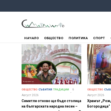
Премини
към
основното
съдържание
ГЛАВНО
НАЧАЛО
ОБЩЕСТВО
ПОЛИТИКА
СПОРТ
МЕНЮ
6
ОБЩЕСТВО
СЪБИТИЯ
ТРАДИЦИИ
ОБЩЕСТВО
СЪБ
Август 2026
Август 2026
Симитли отново ще бъде столица
Храмът „Рож
на българската народна песен –
Богородица“