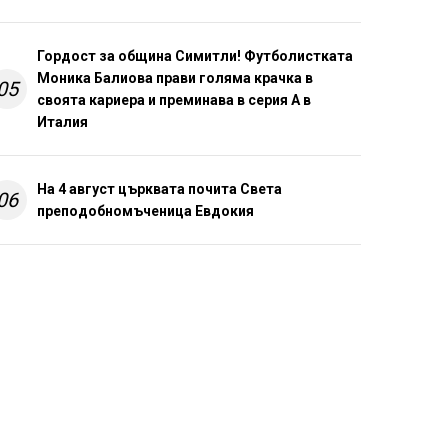
Гордост за община Симитли! Футболистката
Моника Балиова прави голяма крачка в
05
своята кариера и преминава в серия А в
Италия
На 4 август църквата почита Света
06
преподобномъченица Евдокия