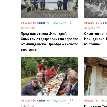
2
ОБЩЕСТВО
СЪБИТИЯ
ТРАДИЦИИ
ОБЩЕСТВО
СЪБ
Август 2026
Август 2026
Пред паметника „Илинден“:
Симитли почи
Симитли отдаде почит на героите
Илинденско-
от Илинденско-Преображенското
въстание
въстание
29
ОБЩЕСТВО
СЪБИТИЯ
ТРАДИЦИИ
ОБЩЕСТВО
ТРА
Юли 2026
Почитаме Св