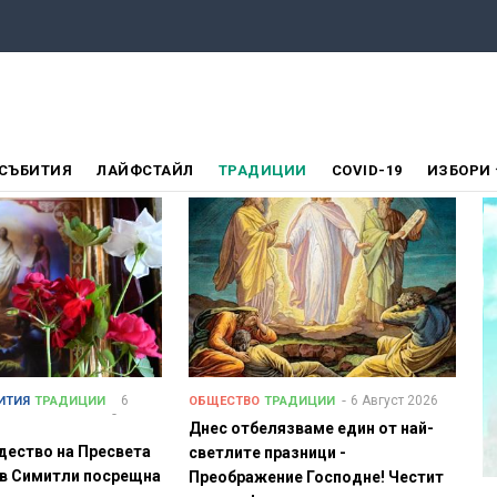
СЪБИТИЯ
ЛАЙФСТАЙЛ
ТРАДИЦИИ
COVID-19
ИЗБОРИ
6
6 Август 2026
ИТИЯ
ТРАДИЦИИ
ОБЩЕСТВО
ТРАДИЦИИ
Днес отбелязваме един от най-
дество на Пресвета
светлите празници -
 в Симитли посрещна
Преображение Господне! Честит