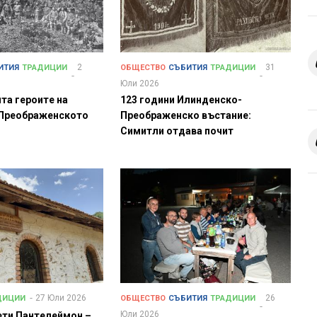
2
31
ИТИЯ
ТРАДИЦИИ
ОБЩЕСТВО
СЪБИТИЯ
ТРАДИЦИИ
Юли 2026
та героите на
123 години Илинденско-
Преображенското
Преображенско въстание:
Симитли отдава почит
27 Юли 2026
26
ДИЦИИ
ОБЩЕСТВО
СЪБИТИЯ
ТРАДИЦИИ
Юли 2026
ети Пантелеймон –