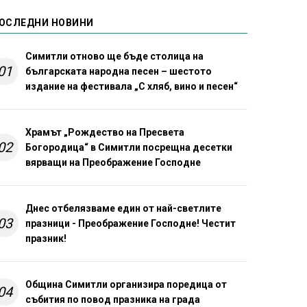
ОСЛЕДНИ НОВИНИ
Симитли отново ще бъде столица на
01
българската народна песен – шестото
издание на фестивала „С хляб, вино и песен“
Храмът „Рождество на Пресвета
02
Богородица“ в Симитли посрещна десетки
вярващи на Преображение Господне
Днес отбелязваме един от най-светлите
03
празници - Преображение Господне! Честит
празник!
Община Симитли организира поредица от
04
събития по повод празника на града