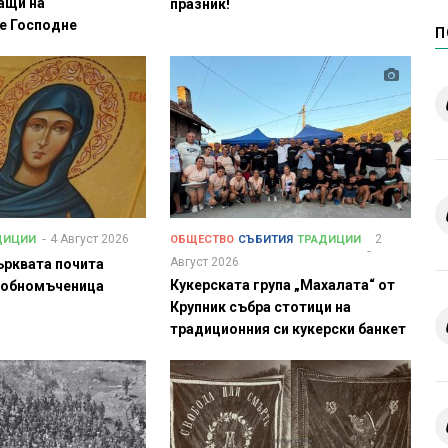
ащи на
празник!
е Господне
П
4 Август 2026
2
ДИЦИИ
ОБЩЕСТВО
СЪБИТИЯ
ТРАДИЦИИ
Август 2026
църквата почита
Кукерската група „Махалата“ от
добномъченица
Крупник събра стотици на
традиционния си кукерски банкет