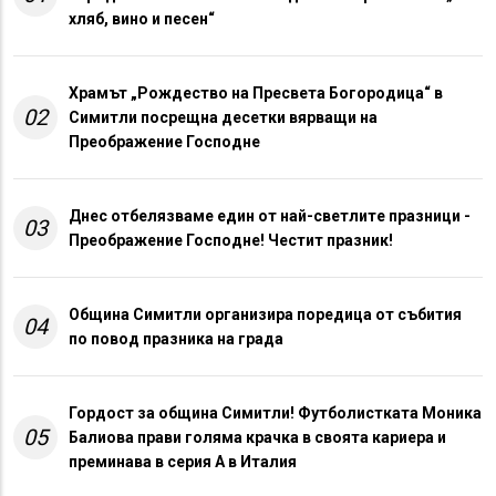
хляб, вино и песен“
Храмът „Рождество на Пресвета Богородица“ в
02
Симитли посрещна десетки вярващи на
Преображение Господне
Днес отбелязваме един от най-светлите празници -
03
Преображение Господне! Честит празник!
Община Симитли организира поредица от събития
04
по повод празника на града
Гордост за община Симитли! Футболистката Моника
05
Балиова прави голяма крачка в своята кариера и
преминава в серия А в Италия