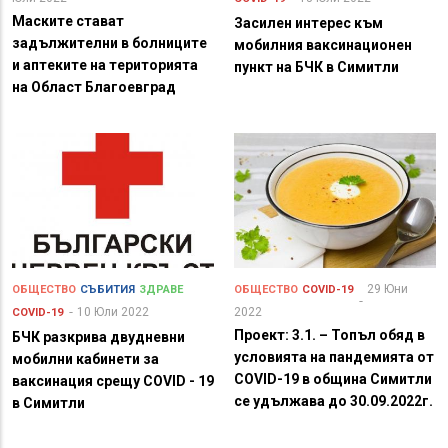
Маските стават
Засилен интерес към
задължителни в болниците
мобилния ваксинационен
и аптеките на територията
пункт на БЧК в Симитли
на Област Благоевград
29 Юни
ОБЩЕСТВО
СЪБИТИЯ
ЗДРАВЕ
ОБЩЕСТВО
COVID-19
10 Юли 2022
2022
COVID-19
Проект: 3.1. – Топъл обяд в
БЧК разкрива двудневни
условията на пандемията от
мобилни кабинети за
COVID-19 в община Симитли
ваксинация срещу COVID - 19
се удължава до 30.09.2022г.
в Симитли