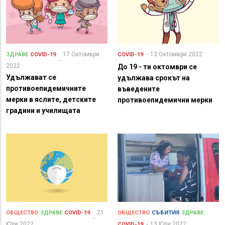
17 Октомври
13 Октомври 2022
ЗДРАВЕ
COVID-19
COVID-19
2022
До 19 - ти октомври се
Удължават се
удължава срокът на
противоепидемичните
въведените
мерки в яслите, детските
противоепидемични мерки
градини и училищата
21
ОБЩЕСТВО
ЗДРАВЕ
COVID-19
ОБЩЕСТВО
СЪБИТИЯ
ЗДРАВЕ
Юли 2022
13 Юли 2022
COVID-19