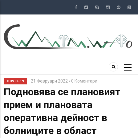
Премини
към
основното
съдържание
21 Февруари 2022
0 Коментари
/
COVID-19
Подновява се плановият
прием и плановата
оперативна дейност в
болниците в област