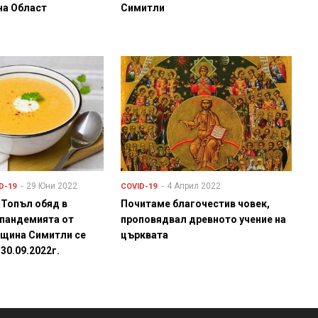
на Област
Симитли
29 Юни 2022
4 Април 2022
D-19
COVID-19
– Топъл обяд в
Почитаме благочестив човек,
 пандемията от
проповядвал древното учение на
бщина Симитли се
църквата
30.09.2022г.