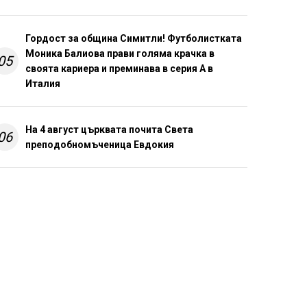
Гордост за община Симитли! Футболистката
Моника Балиова прави голяма крачка в
05
своята кариера и преминава в серия А в
Италия
На 4 август църквата почита Света
06
преподобномъченица Евдокия