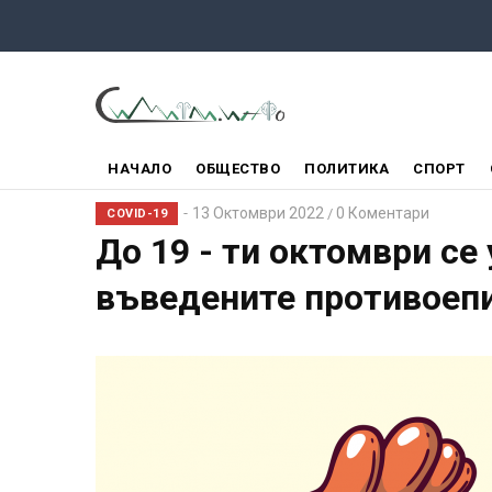
Премини
към
основното
съдържание
ГЛАВНО
НАЧАЛО
ОБЩЕСТВО
ПОЛИТИКА
СПОРТ
МЕНЮ
13 Октомври 2022
0 Коментари
/
COVID-19
До 19 - ти октомври се
въведените противоеп