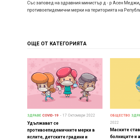
Със заповед на здравния министър д - р Асен Медж
противоепидемични мерки на територията на Републик
ОЩЕ ОТ КАТЕГОРИЯТА
17 Октомври 2022
ЗДРАВЕ
COVID-19
ОБЩЕСТВО
ЗДР
2022
Удължават се
Маските ста
противоепидемичните мерки в
болниците и 
яслите, детските градини и