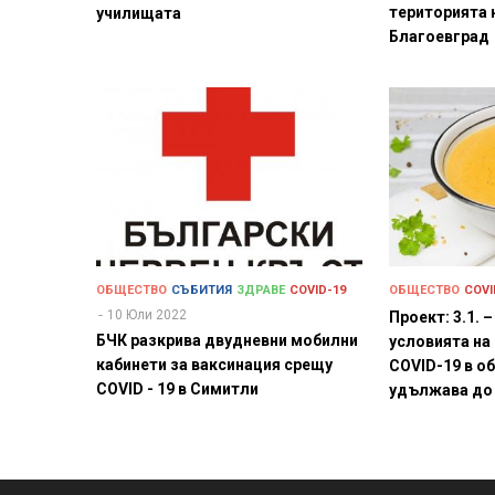
територията 
училищата
Благоевград
ОБЩЕСТВО
СЪБИТИЯ
ЗДРАВЕ
COVID-19
ОБЩЕСТВО
COVI
10 Юли 2022
Проект: 3.1. 
БЧК разкрива двудневни мобилни
условията на
кабинети за ваксинация срещу
COVID-19 в о
COVID - 19 в Симитли
удължава до 