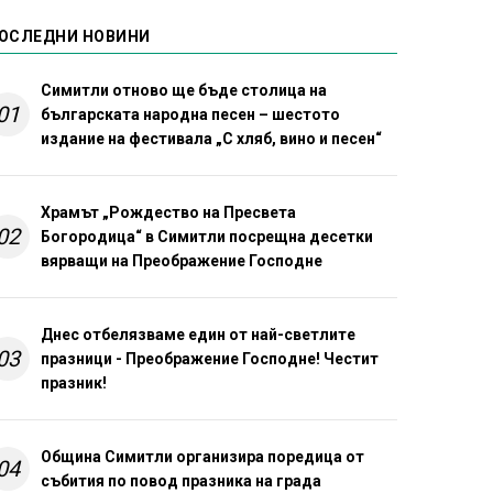
ОСЛЕДНИ НОВИНИ
Симитли отново ще бъде столица на
01
българската народна песен – шестото
издание на фестивала „С хляб, вино и песен“
Храмът „Рождество на Пресвета
02
Богородица“ в Симитли посрещна десетки
вярващи на Преображение Господне
Днес отбелязваме един от най-светлите
03
празници - Преображение Господне! Честит
празник!
Община Симитли организира поредица от
04
събития по повод празника на града