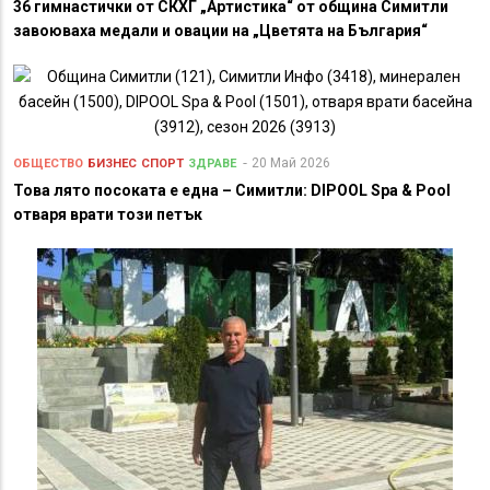
36 гимнастички от СКХГ „Артистика“ от община Симитли
завоюваха медали и овации на „Цветята на България“
20 Май 2026
ОБЩЕСТВО
БИЗНЕС
СПОРТ
ЗДРАВЕ
Това лято посоката е една – Симитли: DIPOOL Spa & Pool
отваря врати този петък