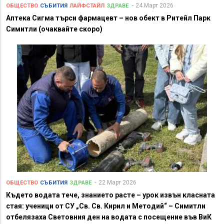
24 Март 2026
ОБЩЕСТВО
СЪБИТИЯ
ЛАЙФСТАЙЛ
ЗДРАВЕ
Аптека Сигма търси фармацевт – нов обект в Ритейл Парк
Симитли (очаквайте скоро)
22 Март 2026
ОБЩЕСТВО
СЪБИТИЯ
ЗДРАВЕ
Където водата тече, знанието расте – урок извън класната
стая: ученици от СУ „Св. Св. Кирил и Методий“ – Симитли
отбелязаха Световния ден на водата с посещение във ВиК