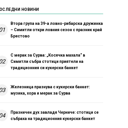
ОСЛЕДНИ НОВИНИ
Втора група на 39-а ловно-рибарска дружинка
01
– Симитли откри ловния сезон с празник край
Брестово
С мерак за Сурва: „Косячка махала“ в
02
Симитли събра стотици приятели на
традиционния си кукерски банкет
Железница празнува с кукерски банкет:
03
музика, хора и мерак за Сурва
Празничен дух завладя Черниче: стотици се
04
събраха на традиционния кукерски банкет