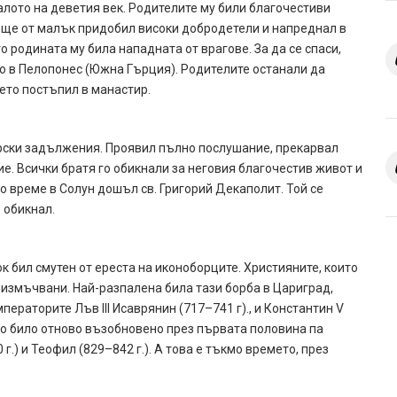
лото на деветия век. Родителите му били благочестиви
 още от малък придобил високи добродетели и напреднал в
о родината му била нападната от врагове. За да се спаси,
о в Пелопонес (Южна Гърция). Родителите останали да
дето постъпил в манастир.
рски задължения. Проявил пълно послушание, прекарвал
ие. Всички братя го обикнали за неговия благочестив живот и
о време в Солун дошъл св. Григорий Декаполит. Той се
 обикнал.
к бил смутен от ереста на иконоборците. Християните, които
 измъчвани. Най-разпалена била тази борба в Цариград,
ераторите Лъв III Исаврянин (717–741 г)., и Константин V
то било отново възобновено през първата половина па
.) и Теофил (829–842 г.). А това е тъкмо времето, през