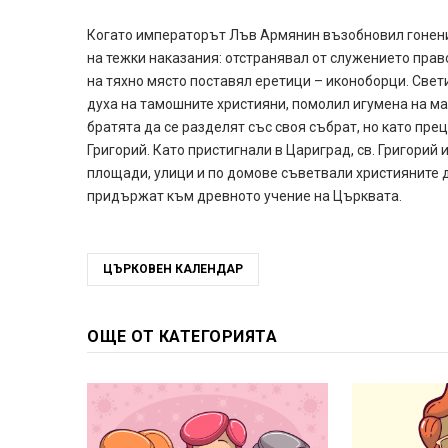
Когато императорът Лъв Армянин възобновил гонение
на тежки наказания: отстранявал от служението прав
на тяхно място поставял еретици – иконоборци. Свет
духа на тамошните християни, помолил игумена на ма
братята да се разделят със своя събрат, но като пре
Григорий. Като пристигнали в Цариград, св. Григорий
площади, улици и по домове съветвали християните д
придържат към древното учение на Църквата.
ЦЪРКОВЕН КАЛЕНДАР
ОЩЕ ОТ КАТЕГОРИЯТА