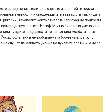
то срещу почитателите на светите икони, той ги подлагал
ославните епископи и свещеници и ги затварял в тъмница, а
и Григорий Декаполит, който отивал в Цариград да подкрепи
настира да пусне с него Йосиф. Мъчно било на игумена и на
ценили нуждите на Църквата, те изпълнили молбата на св.
 и Йосиф облечени в непробиваемата броня на вярата, по
а не слушат лъжливото учение на лукавите еретици, а да се