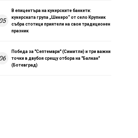
В епицентъра на кукерските банкети:
кукерската група „Шикеро“ от село Крупник
05
събра стотици приятели на своя традиционен
празник
Победа за "Септември" (Симитли) и три важни
06
точки в двубоя срещу отбора на "Балкан"
(Ботевград)