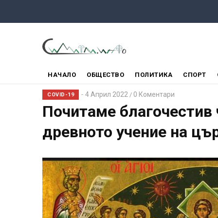
Премини
към
основното
съдържание
ГЛАВНО
НАЧАЛО
ОБЩЕСТВО
ПОЛИТИКА
СПОРТ
МЕНЮ
4 Април 2022
0 Коментари
/
COVID-19
Почитаме благочестив 
древното учение на цъ