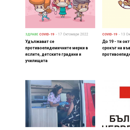
17 Октомври 2022
13 О
ЗДРАВЕ
COVID-19
COVID-19
Удължават се
До 19 - ти о
противоепидемичните мерки в
срокът на въ
яслите, детските градини и
противоепид
училищата