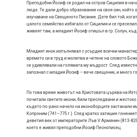
Преподобни Йосиф се родил на остров Сицилия в нача
люде. Те дали добро образование на своя син, който
изучаване на Свещеното Писание. Дете бил той, когат
цялото семейство избягало от Сицилия и се преселил
живеят там, а младият Йосиф отишъл в гр. Солун, къ
Младият инок изпълнявал с усърдие всички манасти
времето си в труд и молитва и четене на словото Бож
се удивлявали на голямата му мъдрост. След известн
запознал с младия Йосиф – вече свещеник, и много го
По това време животът на Христовата църква на Изто
почитали светите икони, били преследвани и жестоко
където по-рано начело на иконоборците застанали имп
Копроним (741–775 г.). След кратко затишие гонение
деветия век от императорите Лъв V Армянин (813-820 г
което е живял преподобни Йосиф Песнописец.