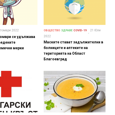
ктомври 2022
21 Юли
ОБЩЕСТВО
ЗДРАВЕ
COVID-19
2022
ктомври се удължава
Маските стават задължителни в
ведените
болниците и аптеките на
емични мерки
територията на Област
Благоевград