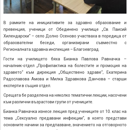
В рамките на инициативите за здравно образование и
превенция, ученици от Обединено училище „Св. Паисий
Хилендарски“ – село Долно Осеново участваха в поредица от
образователни беседи, организирани съвместно с
Регионалната здравна инспекция – Благоевград.
Гости на училището бяха Бианка Павлова Равначка –
началник-отдел „Профилактика на болестите и промоция на
здравето“ към дирекция „Обществено здраве“, Екатерина
Радославова Амова и Милка Здравкова Данчова – старши
експерти в същия отдел.
Срещата бе разделена на няколко тематични лекции, насочени
към различни възрастови групи от учениците.
Бианка Равначка изнесе лекция пред учениците от 10. клас на
тема „Сексуално предавани инфекции“, в която представи
основните начини за предпазване, значението на отговорното