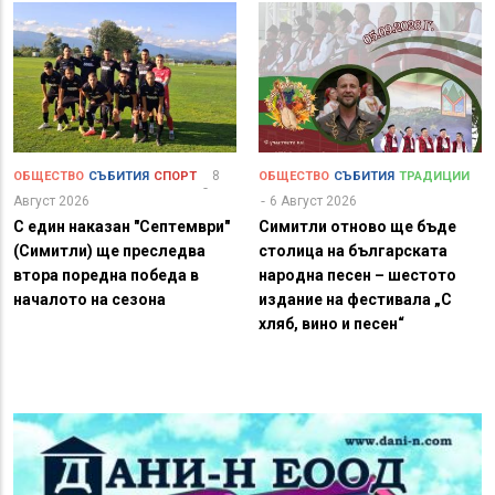
8
ОБЩЕСТВО
СЪБИТИЯ
СПОРТ
ОБЩЕСТВО
СЪБИТИЯ
ТРАДИЦИИ
Август 2026
6 Август 2026
С един наказан "Септември"
Симитли отново ще бъде
(Симитли) ще преследва
столица на българската
втора поредна победа в
народна песен – шестото
началото на сезона
издание на фестивала „С
хляб, вино и песен“