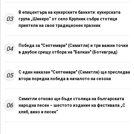
В епицентъра на кукерските банкети: кукерската
03
група „Шикеро“ от село Крупник събра стотици
приятели на своя традиционен празник
Победа за "Септември" (Симитли) и три важни точки
04
в двубоя срещу отбора на "Балкан" (Ботевград)
С един наказан "Септември" (Симитли) ще преследва
05
втора поредна победа в началото на сезона
Симитли отново ще бъде столица на българската
06
народна песен – шестото издание на фестивала „С
хляб, вино и песен“