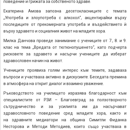
поведение и грижата за собственото здраве.
Екатерина Амова запозна десетокласниците с темата
„Употреба и злоупотреба с алкохол“, акцентирайки върху
последиците от прекомерната употреба и въздействието ѝ
върху здравето и социалния живот на младите хора.
Милка Данчова проведе занимание с учениците от 7., 8. и 9.
клас на тема „Вредата от тютюнопушенето“, като подчерта
рисковете за здравето и насърчи учениците да изберат
здравословен начин на живот.
Учениците проявиха голям интерес към темите, задаваха
въпроси и участваха активно в дискусиите. Беседата премина
в атмосфера на открит диалог и взаимно уважение.
Ръководството на училището изразява благодарност към
специалистите от РЗИ – Благоевград за ползотворното
сътрудничество и за усилията им да насърчават
здравословното поведение сред младите хора, както и
на здравните медиатори на община Симитли Фиданка
Несторова и Методи Методиев, които също участваха в