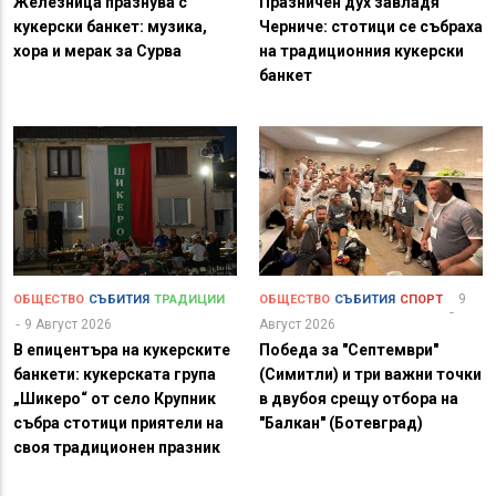
Железница празнува с
Празничен дух завладя
кукерски банкет: музика,
Черниче: стотици се събраха
хора и мерак за Сурва
на традиционния кукерски
банкет
9
ОБЩЕСТВО
СЪБИТИЯ
ТРАДИЦИИ
ОБЩЕСТВО
СЪБИТИЯ
СПОРТ
9 Август 2026
Август 2026
В епицентъра на кукерските
Победа за "Септември"
банкети: кукерската група
(Симитли) и три важни точки
„Шикеро“ от село Крупник
в двубоя срещу отбора на
събра стотици приятели на
"Балкан" (Ботевград)
своя традиционен празник