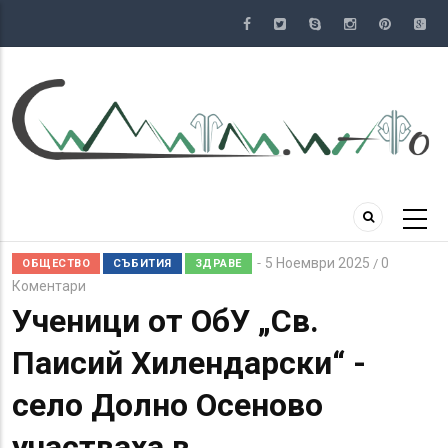
Премини
към
основното
съдържание
5 Ноември 2025
0
/
ОБЩЕСТВО
СЪБИТИЯ
ЗДРАВЕ
Коментари
Ученици от ОбУ „Св.
Паисий Хилендарски“ -
село Долно Осеново
участваха в