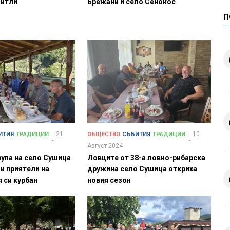
митли
Брежани и село Сенокос
П
21
10
ИТИЯ
ТРАДИЦИИ
ОБЩЕСТВО
СЪБИТИЯ
ТРАДИЦИИ
Август 2024
рупа на село Сушица
Ловците от 38-а ловно-рибарска
 и приятели на
дружина село Сушица откриха
 си курбан
новия сезон