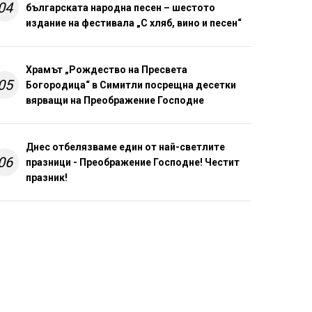
04
българската народна песен – шестото
издание на фестивала „С хляб, вино и песен“
Храмът „Рождество на Пресвета
05
Богородица“ в Симитли посрещна десетки
вярващи на Преображение Господне
Днес отбелязваме един от най-светлите
06
празници - Преображение Господне! Честит
празник!