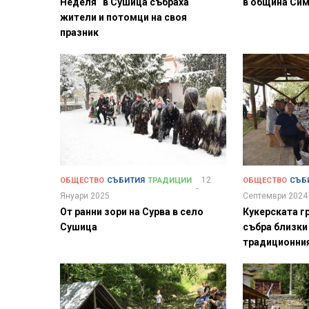
Неделя“ в Сушица събраха
в община Си
жители и потомци на своя
празник
12
ОБЩЕСТВО
СЪБИТИЯ
ТРАДИЦИИ
ОБЩЕСТВО
СЪБ
Януари 2025
Септември 2024
От ранни зори на Сурва в село
Кукерската г
Сушица
събра близки
традиционния