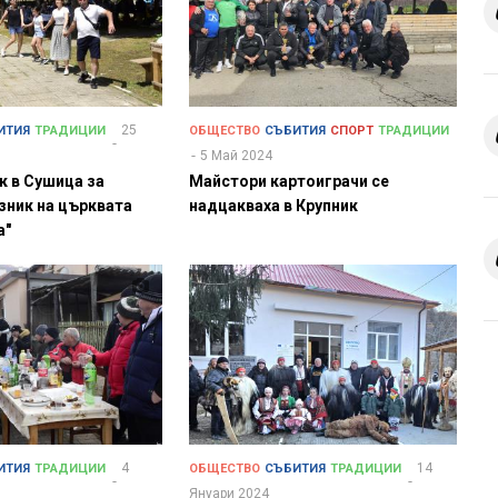
25
ИТИЯ
ТРАДИЦИИ
ОБЩЕСТВО
СЪБИТИЯ
СПОРТ
ТРАДИЦИИ
5 Май 2024
к в Сушица за
Майстори картоиграчи се
зник на църквата
надцакваха в Крупник
а"
4
14
ИТИЯ
ТРАДИЦИИ
ОБЩЕСТВО
СЪБИТИЯ
ТРАДИЦИИ
Януари 2024