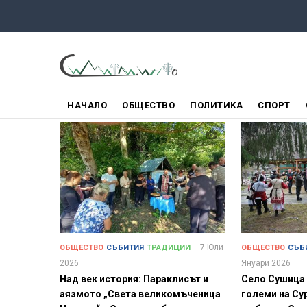
Премини
към
основното
съдържание
ГЛАВНО
НАЧАЛО
ОБЩЕСТВО
ПОЛИТИКА
СПОРТ
МЕНЮ
7 Юли
ОБЩЕСТВО
СЪБИТИЯ
ТРАДИЦИИ
ОБЩЕСТВО
СЪБ
2026
Януари 2026
Над век история: Параклисът и
Село Сушица 
аязмото „Света великомъченица
големи на Су