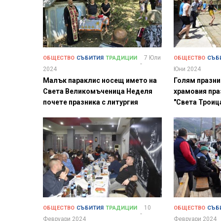
7 Юли
ОБЩЕСТВО
СЪБИТИЯ
ТРАДИЦИИ
ОБЩЕСТВО
СЪБ
2024
Юни 2024
Малък параклис носещ името на
Голям празни
Света Великомъченица Неделя
храмовия пра
почете празника с литургия
"Света Троиц
10
ОБЩЕСТВО
СЪБИТИЯ
ТРАДИЦИИ
ОБЩЕСТВО
СЪБ
Февруари 2024
Февруари 2024