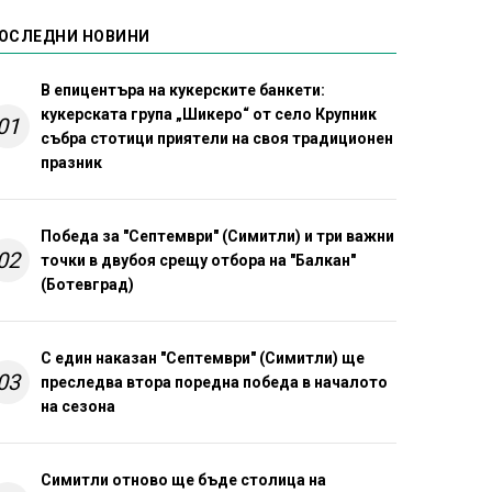
ОСЛЕДНИ НОВИНИ
В епицентъра на кукерските банкети:
кукерската група „Шикеро“ от село Крупник
01
събра стотици приятели на своя традиционен
празник
Победа за "Септември" (Симитли) и три важни
02
точки в двубоя срещу отбора на "Балкан"
(Ботевград)
С един наказан "Септември" (Симитли) ще
03
преследва втора поредна победа в началото
на сезона
Симитли отново ще бъде столица на