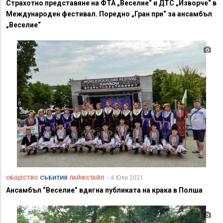
Страхотно представяне на ФТА „Веселие“ и ДТС „Изворче“ в
Международен фестивал. Поредно „Гран при“ за ансамбъл
„Веселие“
6 Юли 2021
ОБЩЕСТВО
СЪБИТИЯ
ЛАЙФСТАЙЛ
Ансамбъл “Веселие” вдигна публиката на крака в Полша