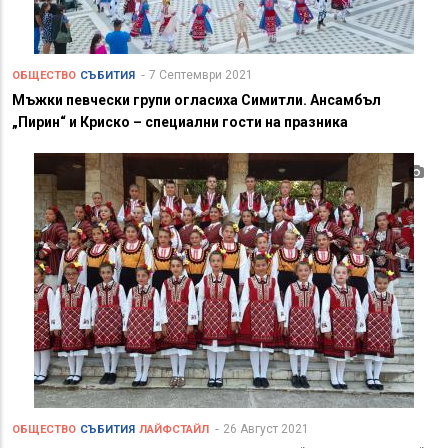
7 Септември 2021
ОБЩЕСТВО
СЪБИТИЯ
Мъжки певчески групи огласиха Симитли. Ансамбъл
„Пирин“ и Криско – специални гости на празника
26 Август 2021
ОБЩЕСТВО
СЪБИТИЯ
ЛАЙФСТАЙЛ