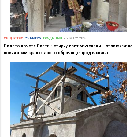
9 Март 2026
ОБЩЕСТВО
СЪБИТИЯ
ТРАДИЦИИ
Полето почете Свети Четиридесет мъченици – строежът на
новия храм край старото оброчище продължава