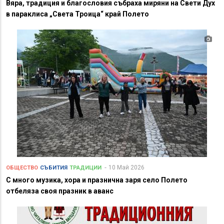
Вяра, традиция и благословия събраха миряни на Свети Дух
в параклиса „Света Троица“ край Полето
10 Май 2026
ОБЩЕСТВО
СЪБИТИЯ
ТРАДИЦИИ
С много музика, хора и празнична заря село Полето
отбеляза своя празник в аванс