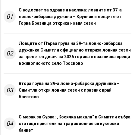
С водосвет за здраве и наслука: ловците от 37-а
01
ловно-рибарска дружина – Крупник и ловците от
Горна Брезница откриха новия сезон
Ловците от Първа група на 39-та ловно-рибарска
дружинка Симитли официално откриха ловния сезон
02
за прелетен дивеч за 2026 година с празнична среща
в живописното село Тросково
Втора група на 39-а ловно-рибарска дружинка –
03
Симитли откри ловния сезон с празник край
Брестово
С мерак за Сурва: „Косячка махала“ в Симитли събра
04
стотици приятели на традиционния си кукерски
банкет