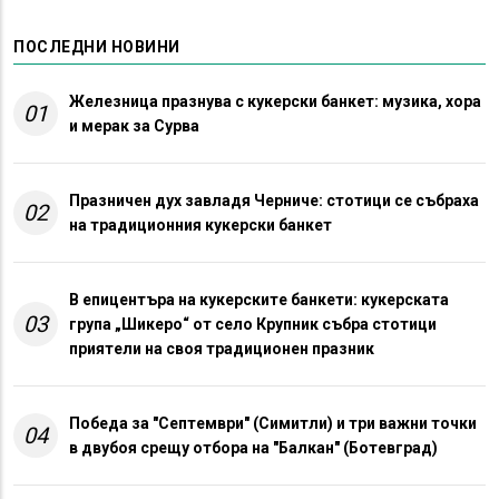
ПОСЛЕДНИ НОВИНИ
Железница празнува с кукерски банкет: музика, хора
01
и мерак за Сурва
Празничен дух завладя Черниче: стотици се събраха
02
на традиционния кукерски банкет
В епицентъра на кукерските банкети: кукерската
03
група „Шикеро“ от село Крупник събра стотици
приятели на своя традиционен празник
Победа за "Септември" (Симитли) и три важни точки
04
в двубоя срещу отбора на "Балкан" (Ботевград)