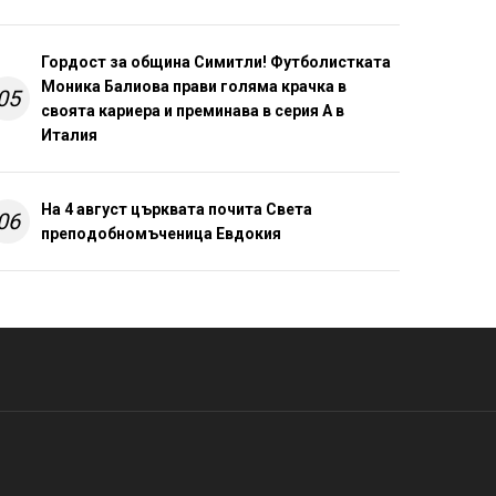
Гордост за община Симитли! Футболистката
Моника Балиова прави голяма крачка в
05
своята кариера и преминава в серия А в
Италия
На 4 август църквата почита Света
06
преподобномъченица Евдокия