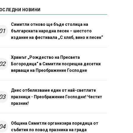
ОСЛЕДНИ НОВИНИ
Симитли отново ще бъде столица на
01
българската народна песен – шестото
издание на фестивала „С хляб, вино и песен“
Храмът „Рождество на Пресвета
02
Богородица“ в Симитли посрещна десетки
вярващи на Преображение Господне
Днес отбелязваме един от най-светлите
03
празници - Преображение Господне! Честит
празник!
Община Симитли организира поредица от
04
събития по повод празника на града