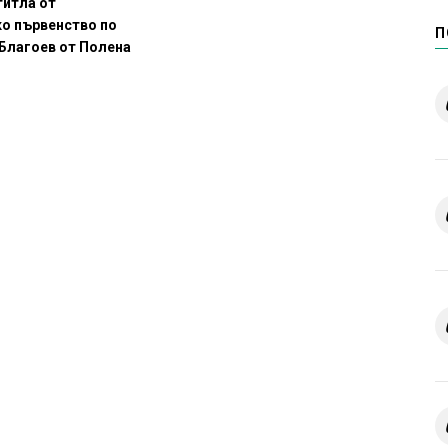
титла от
о първенство по
П
 Благоев от Полена