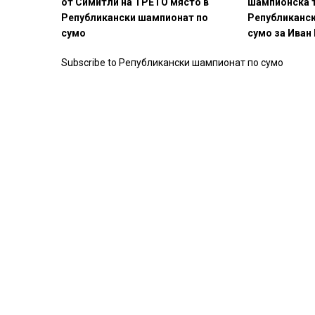
от Симитли на ТРЕТО място в
шампионска 
Републикански шампионат по
Републиканск
сумо
сумо за Иван
Subscribe to Републикански шампионат по сумо