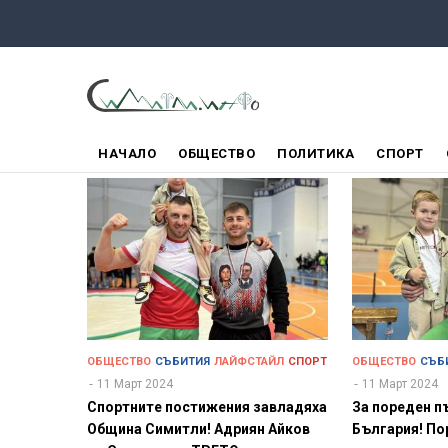
Премини
към
основното
съдържание
ГЛАВНО
НАЧАЛО
ОБЩЕСТВО
ПОЛИТИКА
СПОРТ
МЕНЮ
ОБЩЕСТВО
СЪБИТИЯ
ЛАЙФСТАЙЛ
СПОРТ
ОБЩЕСТВО
СЪБ
11 Март 2024
11 Март 2024
Спортните постижения завладяха
За пореден п
Община Симитли! Адриян Айков
България! По