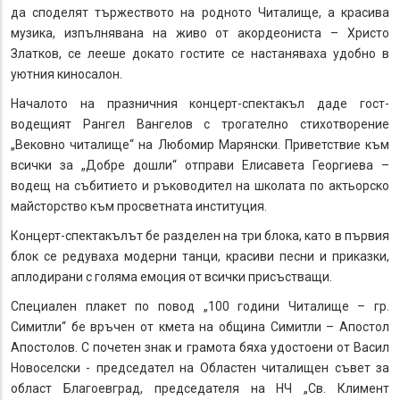
да споделят тържеството на родното Читалище, а красива
музика, изпълнявана на живо от акордеониста – Христо
Златков, се лееше докато гостите се настаняваха удобно в
уютния киносалон.
Началото на празничния концерт-спектакъл даде гост-
водещият Рангел Вангелов с трогателно стихотворение
„Вековно читалище“ на Любомир Марянски. Приветствие към
всички за „Добре дошли“ отправи Елисавета Георгиева –
водещ на събитието и ръководител на школата по актьорско
майсторство към просветната институция.
Концерт-спектакълът бе разделен на три блока, като в първия
блок се редуваха модерни танци, красиви песни и приказки,
аплодирани с голяма емоция от всички присъстващи.
Специален плакет по повод „100 години Читалище – гр.
Симитли“ бе връчен от кмета на община Симитли – Апостол
Апостолов. С почетен знак и грамота бяха удостоени от Васил
Новоселски - председател на Областен читалищен съвет за
област Благоевград, председателя на НЧ „Св. Климент