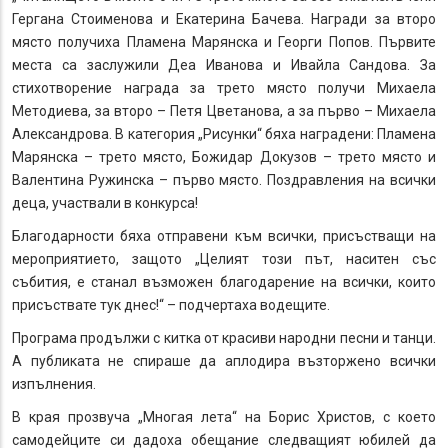
Гергана Стоименова и Екатерина Бачева. Награди за второ
място получиха Пламена Марянска и Георги Попов. Първите
места са заслужили Деа Иванова и Ивайла Сандова. За
стихотворение награда за трето място получи Михаела
Методиева, за второ – Петя Цветанова, а за първо – Михаела
Александрова. В категория „Рисунки“ бяха наградени: Пламена
Марянска – трето място, Божидар Докузов – трето място и
Валентина Ружинска – първо място. Поздравления на всички
деца, участвали в конкурса!
Благодарности бяха отправени към всички, присъстващи на
мероприятието, защото „Целият този път, наситен със
събития, е станал възможен благодарение на всички, които
присъствате тук днес!“ – подчертаха водещите.
Програма продължи с китка от красиви народни песни и танци.
А публиката не спираше да аплодира възторжено всички
изпълнения.
В края прозвуча „Многая лета“ на Борис Христов, с което
самодейците си дадоха обещание следващият юбилей да