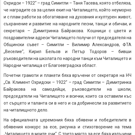
Охридси – 1922“ – град Симитли – Таня Тасева, която отбеляза,
че наградите са за целия екип на Читалището, който неуморно
и с плам работи за обогатяване на духовния и културен живот,
съхранение и развитие на народните песни, танци и обичаи, и
секретаря – Димитринка Байракова. Кошници с цветя и
поздравителни адреси Читалището получи от председателя на
Общински съвет – Симитли – Вилимир Александров, ФТА
„Веселие“, Кирил Бельов и Петър Тодоров – бивши
ръководители на школата по народни танци към Читалището и
Народни читалища от Благоевградска област.
Почетни грамоти и плакети бяха връчени от секретаря на НЧ
„Св. Климент Охридски – 1922“ – град Симитли – Димитринка
Байракова на самодейци, ръководители на школи,
председатели на Читалището и всички, които са оставили къс
от сърцето и таланта си в него и са добринесли за развитието
на читалищното дело.
На официалната церемония бяха обявени и победителите в
обявения конкурс за есе, рисунка и стихотворение на тема
„Читалището в моите очи“. С трето място за есе бяха излъчени