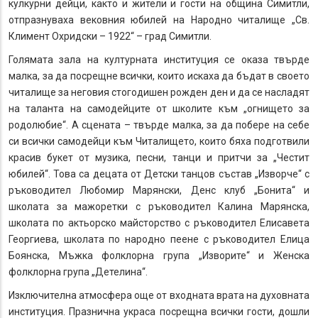
кулкурни дейци, както и жители и гости на община Симитли,
отпразнуваха вековния юбилей на Народно читалище „Св.
Климент Охридски – 1922“ – град Симитли.
Голямата зала на културната институция се оказа твърде
малка, за да посрещне всички, които искаха да бъдат в своето
читалище за неговия стогодишен рожден ден и да се насладят
на таланта на самодейците от школите към „огнището за
родолюбие“. А сцената – твърде малка, за да побере на себе
си всички самодейци към Читалището, които бяха подготвили
красив букет от музика, песни, танци и притчи за „Честит
юбилей“. Това са децата от Детски танцов състав „Изворче“ с
ръководител Любомир Марянски, Денс клуб „Бонита“ и
школата за мажоретки с ръководител Калина Марянска,
школата по актьорско майсторство с ръководител Елисавета
Георгиева, школата по народно пеене с ръководител Елица
Боянска, Мъжка фолклорна група „Изворите“ и Женска
фолклорна група „Детелина“.
Изключителна атмосфера още от входната врата на духовната
институция. Празнична украса посрещна всички гости, дошли