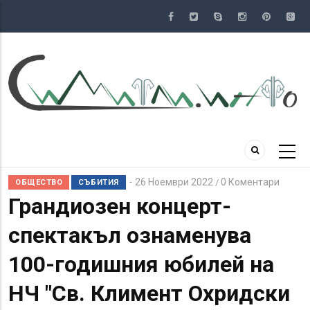
Премини
към
основното
съдържание
26 Ноември 2022
0 Коментари
/
ОБЩЕСТВО
СЪБИТИЯ
Грандиозен концерт-
спектакъл ознаменува
100-годишния юбилей на
НЧ "Св. Климент Охридски