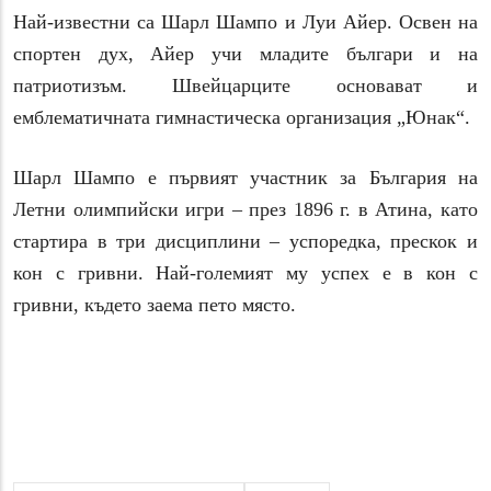
Най-известни са Шарл Шампо и Луи Айер. Освен на
спортен дух, Айер учи младите българи и на
патриотизъм. Швейцарците основават и
емблематичната гимнастическа организация „Юнак“.
Шарл Шампо е първият участник за България на
Летни олимпийски игри – през 1896 г. в Атина, като
стартира в три дисциплини – успоредка, прескок и
кон с гривни. Най-големият му успех е в кон с
гривни, където заема пето място.