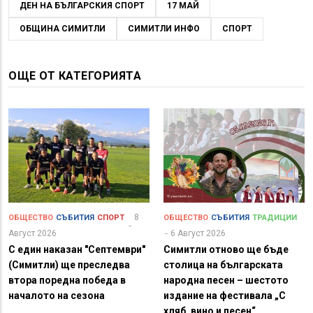
ДЕН НА БЪЛГАРСКИЯ СПОРТ
17 МАЙ
ОБЩИНА СИМИТЛИ
СИМИТЛИ ИНФО
СПОРТ
ОЩЕ ОТ КАТЕГОРИЯТА
8
ОБЩЕСТВО
СЪБИТИЯ
СПОРТ
ОБЩЕСТВО
СЪБИТИЯ
ТРАДИЦИИ
Август 2026
6 Август 2026
С един наказан "Септември"
Симитли отново ще бъде
(Симитли) ще преследва
столица на българската
втора поредна победа в
народна песен – шестото
началото на сезона
издание на фестивала „С
хляб, вино и песен“