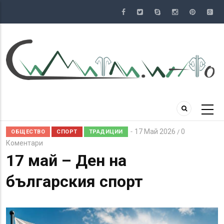
Премини
към
основното
съдържание
17 Май 2026
0
/
ОБЩЕСТВО
СПОРТ
ТРАДИЦИИ
Коментари
17 май – Ден на
българския спорт