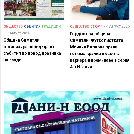
4 Август 2026
ОБЩЕСТВО
СЪБИТИЯ
ТРАДИЦИИ
ОБЩЕСТВО
СПОРТ
5 Август 2026
Гордост за община
Община Симитли
Симитли! Футболистката
организира поредица от
Моника Балиова прави
събития по повод празника
голяма крачка в своята
на града
кариера и преминава в серия
А в Италия