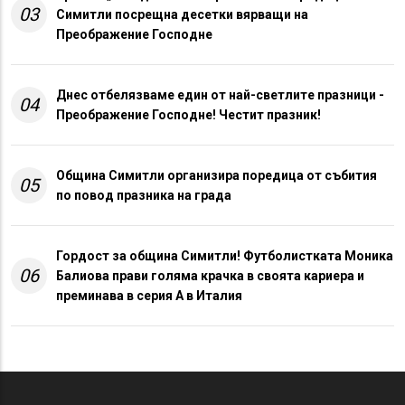
03
Симитли посрещна десетки вярващи на
Преображение Господне
Днес отбелязваме един от най-светлите празници -
04
Преображение Господне! Честит празник!
Община Симитли организира поредица от събития
05
по повод празника на града
Гордост за община Симитли! Футболистката Моника
06
Балиова прави голяма крачка в своята кариера и
преминава в серия А в Италия