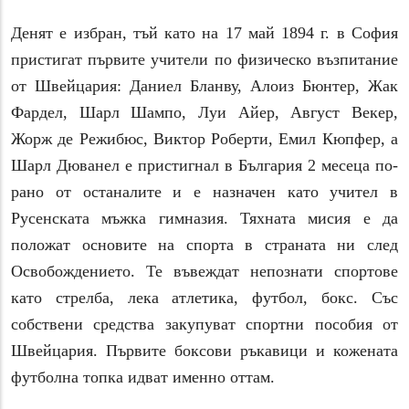
Денят е избран, тъй като на 17 май 1894 г. в София
пристигат първите учители по физическо възпитание
от Швейцария: Даниел Бланву, Алоиз Бюнтер, Жак
Фардел, Шарл Шампо, Луи Айер, Август Векер,
Жорж де Режибюс, Виктор Роберти, Емил Кюпфер, а
Шарл Дюванел е пристигнал в България 2 месеца по-
рано от останалите и е назначен като учител в
Русенската мъжка гимназия. Тяхната мисия е да
положат основите на спорта в страната ни след
Освобождението. Те въвеждат непознати спортове
като стрелба, лека атлетика, футбол, бокс. Със
собствени средства закупуват спортни пособия от
Швейцария. Първите боксови ръкавици и кожената
футболна топка идват именно оттам.