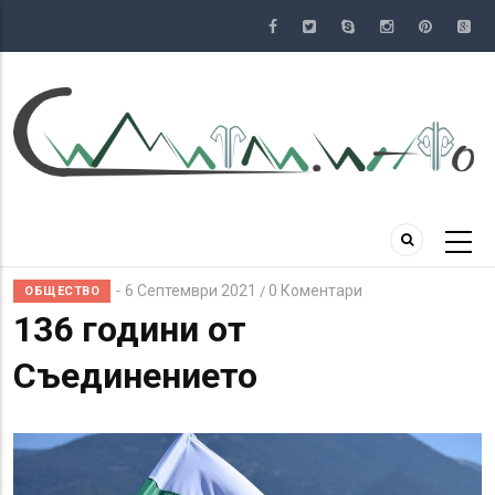
Премини
към
основното
съдържание
6 Септември 2021
0 Коментари
/
ОБЩЕСТВО
136 години от
Съединението