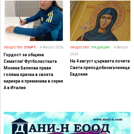
4 Август 2026
4 Август
ОБЩЕСТВО
СПОРТ
ОБЩЕСТВО
ТРАДИЦИИ
2026
Гордост за община
На 4 август църквата почита
Симитли! Футболистката
Света преподобномъченица
Моника Балиова прави
Евдокия
голяма крачка в своята
кариера и преминава в серия
А в Италия