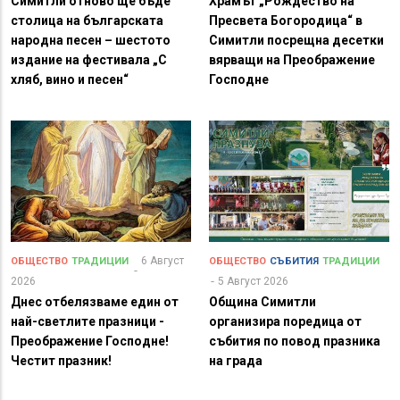
Симитли отново ще бъде
Храмът „Рождество на
столица на българската
Пресвета Богородица“ в
народна песен – шестото
Симитли посрещна десетки
издание на фестивала „С
вярващи на Преображение
хляб, вино и песен“
Господне
6 Август
ОБЩЕСТВО
ТРАДИЦИИ
ОБЩЕСТВО
СЪБИТИЯ
ТРАДИЦИИ
2026
5 Август 2026
Днес отбелязваме един от
Община Симитли
най-светлите празници -
организира поредица от
Преображение Господне!
събития по повод празника
Честит празник!
на града