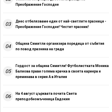
Преображение Господне
Днес отбелязваме един от най-светлите празници -
03
Преображение Господне! Честит празник!
Община Симитли организира поредица от събития
04
по повод празника на града
Гордост за община Симитли! Футболистката Моника
05
Балиова прави голяма крачка в своята кариера и
преминава в серия А в Италия
На 4 август църквата почита Света
06
преподобномъченица Евдокия