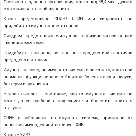
Световната здравна организация, малко над 38,4 млн. души в
света живеят със заболяването.
Какво представлява СПИН? СПИН или синдромът на
придобитата имунна недостатъчност:
Синдром - представлява съвкупност от физически признаци и
клинични симптоми.
Придобита - означава, че това не е вродено или генетично
предадено състояние.
Имунна - показва, че имунната система е засегната, която при
нормално функциониране отблъсква болестотворни вируси,
бактерии и организми.
Недостатъчност - състояние, когато имунната система не
може да се пребори с инфекциите и болестите, които я
атакуват.
СПИН е заболяване на имунната система, причинено от
човешкия имунодефицитен вирус - ХИВ.
Какво е ХИВ?