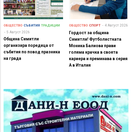
4 Август 2026
ОБЩЕСТВО
СЪБИТИЯ
ТРАДИЦИИ
ОБЩЕСТВО
СПОРТ
5 Август 2026
Гордост за община
Община Симитли
Симитли! Футболистката
организира поредица от
Моника Балиова прави
събития по повод празника
голяма крачка в своята
на града
кариера и преминава в серия
А в Италия