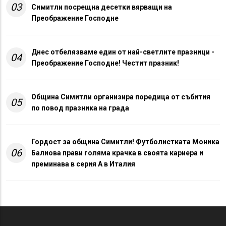
03
Симитли посрещна десетки вярващи на
Преображение Господне
Днес отбелязваме един от най-светлите празници -
04
Преображение Господне! Честит празник!
Община Симитли организира поредица от събития
05
по повод празника на града
Гордост за община Симитли! Футболистката Моника
06
Балиова прави голяма крачка в своята кариера и
преминава в серия А в Италия