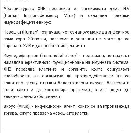
Абревиатурата ХИВ произлиза от английската дума HIV
(Human Immunodeficiency Virus) и означава човешки
имунодефицитен вирус:
Човешки (Human) - означава, че този вирус може да инфектира
само хора. Животни, насекоми и растения не могат да се
заразят с ХИВ и да пренасят инфекцията.
Имунодефицитен (Immunodeficiency) - подсказва, че вирусът
намалява ефективното функциониране на имунната система.
ХИВ поразява клетките и органите, които осигуряват
способността на организма да противодейства и да се
защитава срещу външни болестотворни вируси, бактерии и
гъби, както и да контролира процесите, които водят до
злокачествени заболявания.
Вирус (Virus) - инфекциозен агент, който се възпроизвежда
тогава, когато превзема човешките клетки.