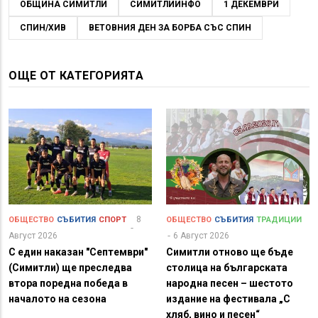
ОБЩИНА СИМИТЛИ
СИМИТЛИИНФО
1 ДЕКЕМВРИ
СПИН/ХИВ
ВЕТОВНИЯ ДЕН ЗА БОРБА СЪС СПИН
ОЩЕ ОТ КАТЕГОРИЯТА
8
ОБЩЕСТВО
СЪБИТИЯ
СПОРТ
ОБЩЕСТВО
СЪБИТИЯ
ТРАДИЦИИ
Август 2026
6 Август 2026
С един наказан "Септември"
Симитли отново ще бъде
(Симитли) ще преследва
столица на българската
втора поредна победа в
народна песен – шестото
началото на сезона
издание на фестивала „С
хляб, вино и песен“