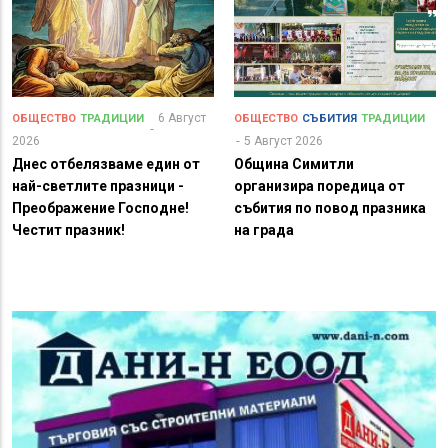
6 Август
ОБЩЕСТВО
ТРАДИЦИИ
ОБЩЕСТВО
СЪБИТИЯ
ТРАДИЦИИ
2026
5 Август 2026
Днес отбелязваме един от
Община Симитли
най-светлите празници -
организира поредица от
Преображение Господне!
събития по повод празника
Честит празник!
на града