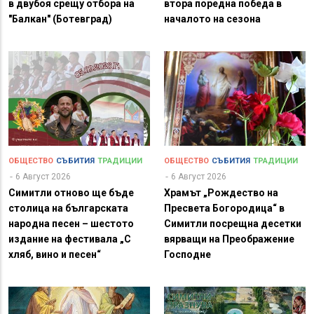
в двубоя срещу отбора на
втора поредна победа в
"Балкан" (Ботевград)
началото на сезона
ОБЩЕСТВО
СЪБИТИЯ
ТРАДИЦИИ
ОБЩЕСТВО
СЪБИТИЯ
ТРАДИЦИИ
6 Август 2026
6 Август 2026
Симитли отново ще бъде
Храмът „Рождество на
столица на българската
Пресвета Богородица“ в
народна песен – шестото
Симитли посрещна десетки
издание на фестивала „С
вярващи на Преображение
хляб, вино и песен“
Господне