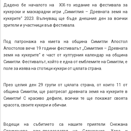
Дадено бе началото на XIX-то издание на фестивала за
кукерски и маскарадни игри „Симитлия – Древната земя на
кукерите“ 2023. Вълнуващ ще бъде днешния ден за всички
зрители и участници във фестивала.
Под патронажа на кмета на община Симитли Апостол
Апостолов вече 19 години фестивалът „Симитлия – Древната
земя на кукерите“ е част от културния календар на община
Симитли. Фестивалът, който е една от емблемите на Симитли, е
поле за изява на стотици кукери от цялата страна.
През целия ден 29 групи от цялата страна, от които 11 от
община Симитли, ще разтресат древната земя на кукерите в
Симитли! С красиво дефиле, всички те ще покажат своята
красота, своите кукери и обичаи.
Водещи на събитието са нашите приятели Снежана