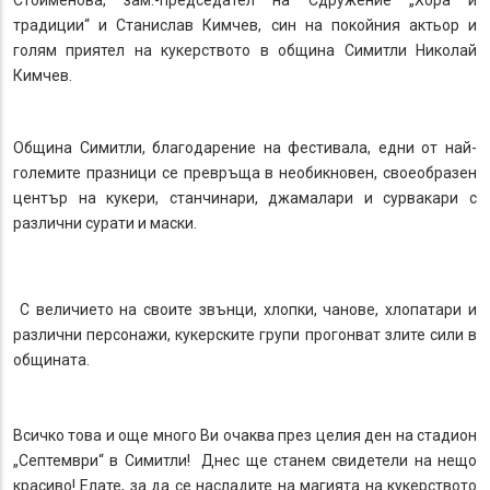
Стоименова, зам.-председател на Сдружение „Хора и
традиции“ и Станислав Кимчев, син на покойния актьор и
голям приятел на кукерството в община Симитли Николай
Кимчев.
Община Симитли, благодарение на фестивала, едни от най-
големите празници се превръща в необикновен, своеобразен
център на кукери, станчинари, джамалари и сурвакари с
различни сурати и маски.
С величието на своите звънци, хлопки, чанове, хлопатари и
различни персонажи, кукерските групи прогонват злите сили в
общината.
Всичко това и още много Ви очаква през целия ден на стадион
„Септември“ в Симитли! Днес ще станем свидетели на нещо
красиво! Елате, за да се насладите на магията на кукерството