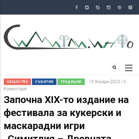
Премини
към
основното
съдържание
14 Януари 2023
0
/
ОБЩЕСТВО
СЪБИТИЯ
ТРАДИЦИИ
Коментари
Започна XIX-то издание на
фестивала за кукерски и
маскарадни игри
„Симитлия – Древната