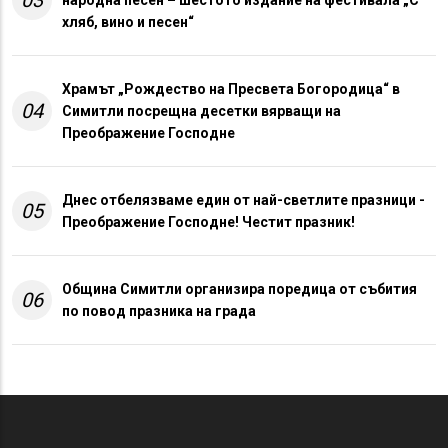
03
народна песен – шестото издание на фестивала „С
хляб, вино и песен“
Храмът „Рождество на Пресвета Богородица“ в
04
Симитли посрещна десетки вярващи на
Преображение Господне
Днес отбелязваме един от най-светлите празници -
05
Преображение Господне! Честит празник!
Община Симитли организира поредица от събития
06
по повод празника на града