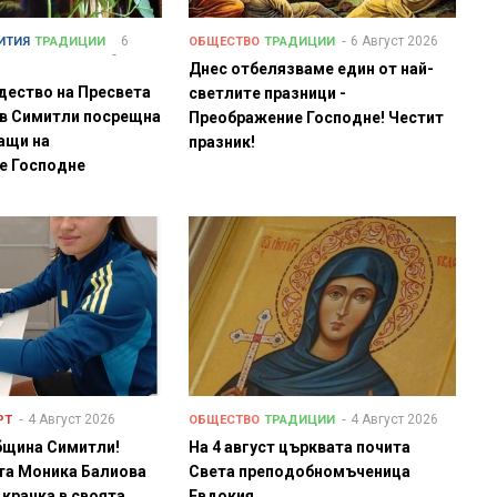
6
6 Август 2026
ИТИЯ
ТРАДИЦИИ
ОБЩЕСТВО
ТРАДИЦИИ
Днес отбелязваме един от най-
дество на Пресвета
светлите празници -
 в Симитли посрещна
Преображение Господне! Честит
ащи на
празник!
е Господне
4 Август 2026
4 Август 2026
РТ
ОБЩЕСТВО
ТРАДИЦИИ
бщина Симитли!
На 4 август църквата почита
та Моника Балиова
Света преподобномъченица
 крачка в своята
Евдокия