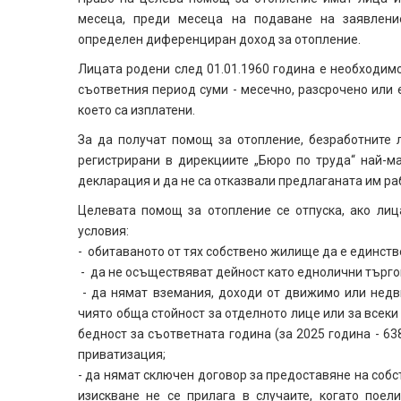
месеца, преди месеца на подаване на заявлени
определен диференциран доход за отопление.
Лицата родени след 01.01.1960 година е необходим
съответния период суми - месечно, разсрочено или 
което са изплатени.
За да получат помощ за отопление, безработните 
регистрирани в дирекциите „Бюро по труда“ най-м
декларация и да не са отказвали предлаганата им ра
Целевата помощ за отопление се отпуска, ако лиц
условия:
- обитаваното от тях собствено жилище да е единств
- да не осъществяват дейност като еднолични търгов
- да нямат вземания, доходи от движимо или недв
чиято обща стойност за отделното лице или за всеки
бедност за съответната година (за 2025 година - 63
приватизация;
- да нямат сключен договор за предоставяне на соб
изискване не се прилага в случаите, когато пое