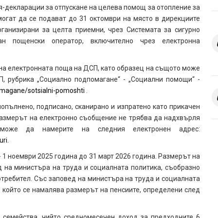
я-декларации за отпускане на целева помощ за отопление за
могат да се подават до 31 октомври на място в дирекциите
ганизирани за целта приемни, чрез Системата за сигурно
ан пощенски оператор, включително чрез електронна
на електронната поща на ДСП, като образец на същото може
П, рубрика „Социално подпомагане“ - „Социални помощи“ -
omagane/sotsialni-pomoshti
.
попълнено, подписано, сканирано и изпратено като прикачен
Размерът на електронно съобщение не трябва да надхвърля
же да намерите на следния електронен адрес:
ri.
- 1 ноември 2025 година до 31 март 2026 година. Размерът на
 на министъра на труда и социалната политика, съобразно
отребител. Със заповед на министъра на труда и социалната
 който се намалява размерът на пенсиите, определени след
 семейства, чийто средномесечен доход за предходните 6