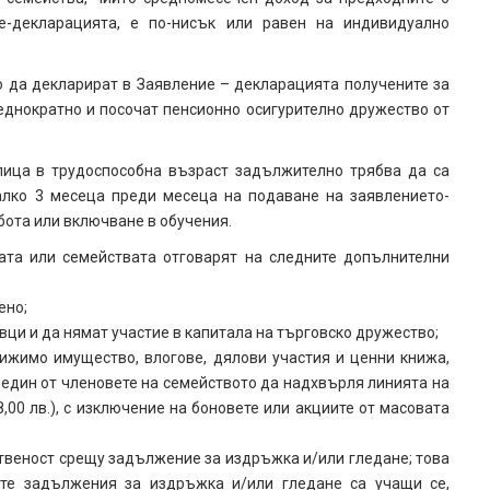
е-декларацията, е по-нисък или равен на индивидуално
о да декларират в Заявление – декларацията получените за
еднократно и посочат пенсионно осигурително дружество от
лица в трудоспособна възраст задължително трябва да са
алко 3 месеца преди месеца на подаване на заявлението-
бота или включване в обучения.
ата или семействата отговарят на следните допълнителни
ено;
ци и да нямат участие в капитала на търговско дружество;
ижимо имущество, влогове, дялови участия и ценни книжа,
 един от членовете на семейството да надхвърля линията на
8,00 лв.), с изключение на боновете или акциите от масовата
ственост срещу задължение за издръжка и/или гледане; това
лите задължения за издръжка и/или гледане са учащи се,