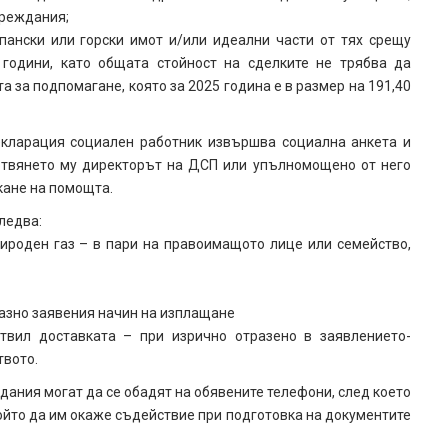
вреждания;
пански или горски имот и/или идеални части от тях срещу
години, като общата стойност на сделките не трябва да
а за подпомагане, която за 2025 година е в размер на 191,40
екларация социален работник извършва социална анкета и
готвянето му директорът на ДСП или упълномощено от него
кане на помощта.
ледва:
рироден газ – в пари на правоимащото лице или семейство,
разно заявения начин на изплащане
твил доставката – при изрично отразено в заявлението-
твото.
ания могат да се обадят на обявените телефони, след което
ойто да им окаже съдействие при подготовка на документите