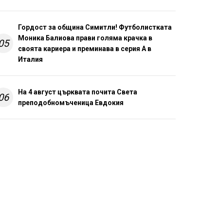
Гордост за община Симитли! Футболистката
Моника Балиова прави голяма крачка в
05
своята кариера и преминава в серия А в
Италия
На 4 август църквата почита Света
06
преподобномъченица Евдокия