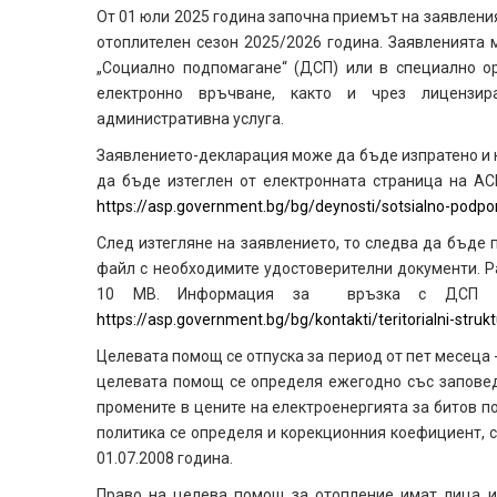
От 01 юли 2025 година започна приемът на заявлени
отоплителен сезон 2025/2026 година. Заявленията 
„Социално подпомагане“ (ДСП) или в специално ор
електронно връчване, както и чрез лицензир
административна услуга.
Заявлението-декларация може да бъде изпратено и 
да бъде изтеглен от електронната страница на АС
https://asp.government.bg/bg/deynosti/sotsialno-podp
След изтегляне на заявлението, то следва да бъде 
файл с необходимите удостоверителни документи. 
10 МВ. Информация за връзка с ДСП мо
https://asp.government.bg/bg/kontakti/teritorialni-struktu
Целевата помощ се отпуска за период от пет месеца 
целевата помощ се определя ежегодно със заповед
промените в цените на електроенергията за битов п
политика се определя и корекционния коефициент, с
01.07.2008 година.
Право на целева помощ за отопление имат лица и