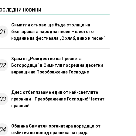
ОСЛЕДНИ НОВИНИ
Симитли отново ще бъде столица на
01
българската народна песен – шестото
издание на фестивала „С хляб, вино и песен“
Храмът „Рождество на Пресвета
02
Богородица“ в Симитли посрещна десетки
вярващи на Преображение Господне
Днес отбелязваме един от най-светлите
03
празници - Преображение Господне! Честит
празник!
Община Симитли организира поредица от
04
събития по повод празника на града