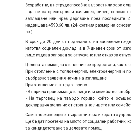
безработни, в нетрудоспособна възраст или хора с у
- да не са прехвърляли жилищен, вилен, селскосто
заплащане или чрез даряване през последните 2 
надвишава 4593,60 лв. (24-кратния размер на основат
лв.)
В срок до 20 дни от подаването на заявлението-д
изготвя социален доклад, а в 7-дневен срок от из
лице издава заповед за отпускане или отказ за отпус
Целевата помощ за отопление се предоставя, както с
При отопление с топлоенергия, електроенергия и п
съобразно заявения начин на изплащане
При отопление с твърдо гориво:
- В пари на правоимащото лице или семейство, съоб
- На търговец на твърдо гориво, който е осъщес
декларация желание от страна на лицето или семейс
Самотно живеещите възрастни хора и хората с уврежд
ще бъдат посетени на място от социален работник, к
за кандидатстване за целевата помощ.