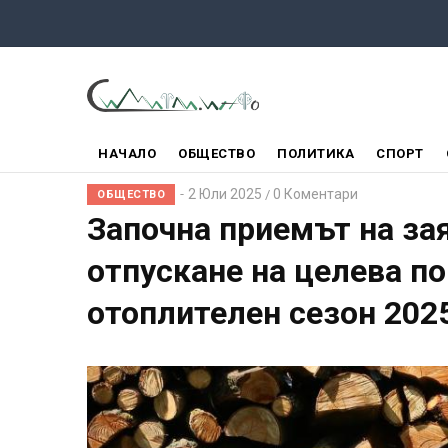
Премини
към
основното
съдържание
ГЛАВНО
НАЧАЛО
ОБЩЕСТВО
ПОЛИТИКА
СПОРТ
МЕНЮ
2 Юли 2025
0 Коментари
/
ОБЩЕСТВО
Започна приемът на за
отпускане на целева п
отоплителен сезон 202