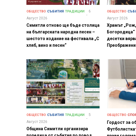
6
ОБЩЕСТВО
СЪБИТИЯ
ТРАДИЦИИ
ОБЩЕСТВО
СЪБ
Август 2026
Август 2026
Симитли отново ще бъде столица
Храмът „Рож
на българската народна песен –
Богородица“
шестото издание на фестивала „С
десетки вярв
хляб, вино и песен“
Преображени
5
ОБЩЕСТВО
СЪБИТИЯ
ТРАДИЦИИ
ОБЩЕСТВО
СПО
Август 2026
Гордост за о
Община Симитли организира
Футболистка
поредица от събития по повод
прави голяма