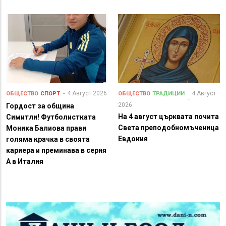
4 Август 2026
4 Август
ОБЩЕСТВО
СПОРТ
ОБЩЕСТВО
ТРАДИЦИИ
2026
Гордост за община
На 4 август църквата почита
Симитли! Футболистката
Света преподобномъченица
Моника Балиова прави
Евдокия
голяма крачка в своята
кариера и преминава в серия
А в Италия