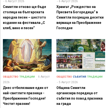
6 Август 2026
6 Август 2026
Симитли отново ще бъде
Храмът „Рождество на
столица на българската
Пресвета Богородица“ в
народна песен – шестото
Симитли посрещна десетки
издание на фестивала „С
вярващи на Преображение
хляб, вино и песен“
Господне
6 Август
ОБЩЕСТВО
ТРАДИЦИИ
ОБЩЕСТВО
СЪБИТИЯ
ТРАДИЦИИ
2026
5 Август 2026
Днес отбелязваме един от
Община Симитли
най-светлите празници -
организира поредица от
Преображение Господне!
събития по повод празника
Честит празник!
на града