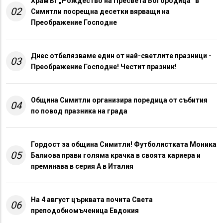
Храмът „Рождество на Пресвета Богородица“ в
02
Симитли посрещна десетки вярващи на
Преображение Господне
Днес отбелязваме един от най-светлите празници -
03
Преображение Господне! Честит празник!
Община Симитли организира поредица от събития
04
по повод празника на града
Гордост за община Симитли! Футболистката Моника
05
Балиова прави голяма крачка в своята кариера и
преминава в серия А в Италия
На 4 август църквата почита Света
06
преподобномъченица Евдокия