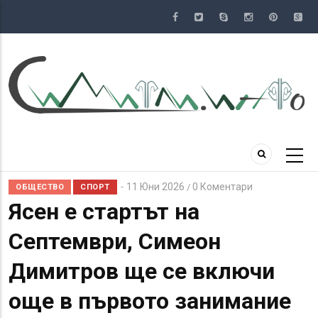
Премини
към
основното
съдържание
11 Юни 2026
0 Коментари
/
ОБЩЕСТВО
СПОРТ
Ясен е стартът на
Септември, Симеон
Димитров ще се включи
още в първото занимание