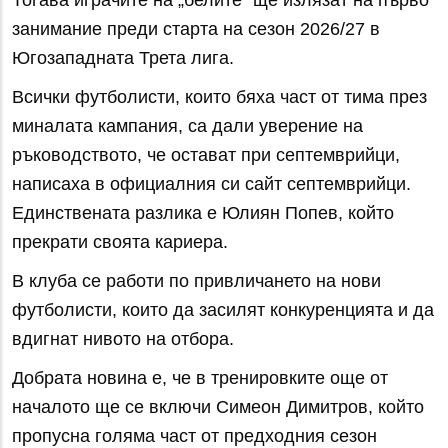
Тогава играчите на „белите“ ще излязат на първо
занимание преди старта на сезон 2026/27 в
Югозападната Трета лига.
Всички футболисти, които бяха част от тима през
миналата кампания, са дали уверение на
ръководството, че остават при септемврийци,
написаха в официалния си сайт септемврийци.
Единствената разлика е Юлиян Попев, който
прекрати своята кариера.
В клуба се работи по привличането на нови
футболисти, които да засилят конкуренцията и да
вдигнат нивото на отбора.
Добрата новина е, че в тренировките още от
началото ще се включи Симеон Димитров, който
пропусна голяма част от предходния сезон