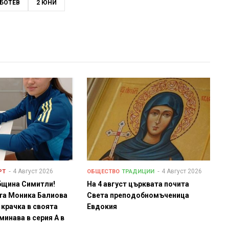
БОТЕВ
2 ЮНИ
4 Август 2026
4 Август 2026
РТ
ОБЩЕСТВО
ТРАДИЦИИ
бщина Симитли!
На 4 август църквата почита
та Моника Балиова
Света преподобномъченица
 крачка в своята
Евдокия
минава в серия А в