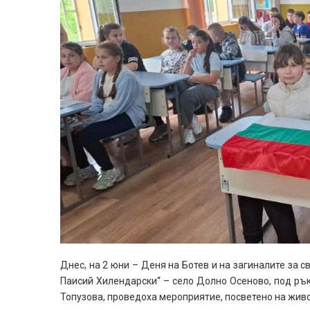
Днес, на 2 юни – Деня на Ботев и на загиналите за 
Паисий Хилендарски“ – село Долно Осеново, под рък
Топузова, проведоха мероприятие, посветено на живо