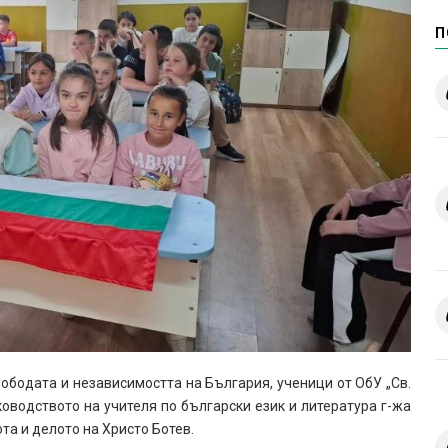
П
свободата и независимостта на България, ученици от ОбУ „Св.
оводството на учителя по български език и литература г-жа
та и делото на Христо Ботев.