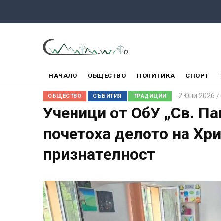
Премини
към
основното
съдържание
ГЛАВНО
НАЧАЛО
ОБЩЕСТВО
ПОЛИТИКА
СПОРТ
МЕНЮ
2 Юни 2026
/
ОБЩЕСТВО
СЪБИТИЯ
ТРАДИЦИИ
Ученици от ОбУ „Св. П
почетоха делото на Хр
признателност