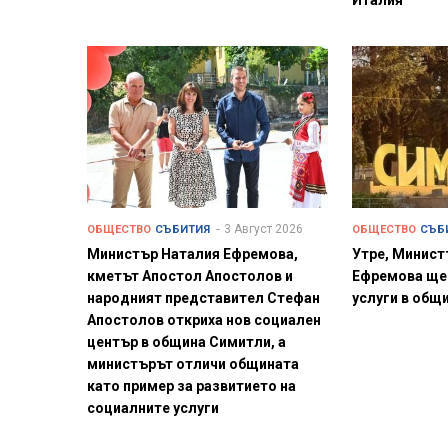
3 Август 2026
ОБЩЕСТВО
СЪБИТИЯ
ОБЩЕСТВО
СЪБ
Министър Наталия Ефремова,
Утре, Минист
кметът Апостол Апостолов и
Ефремова ще
народният представител Стефан
услуги в общ
Апостолов откриха нов социален
център в община Симитли, а
министърът отличи общината
като пример за развитието на
социалните услуги