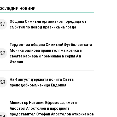
ОСЛЕДНИ НОВИНИ
Община Симитли организира поредица от
01
събития по повод празника на града
Гордост за община Симитли! Футболистката
Моника Балиова прави голяма крачка в
02
своята кариера и преминава в серия А в
Италия
На 4 август църквата почита Света
03
преподобномъченица Евдокия
Министър Наталия Ефремова, кметът
Апостол Апостолов и народният
представител Стефан Апостолов откриха нов
04