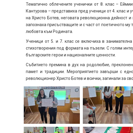
Тематично облечените ученички от 8. клас – Еймии
Кантурова – представиха пред ученици от 4. клас и 
на Христо Ботев, неговата революционна дейност и 
запознаха присъстващите и с част от поетичното му 
любовта към Родината.
Ученици от 5. и 7. клас се включиха в занимателна
стихотворения под формата на пъзели. С голям инте
българските герои и националните ценности.
Събитието премина в дух на родолюбие, преклонен
памет и традиции. Мероприятието завърши с едн
революционер Христо Ботев и всички, загинали за св