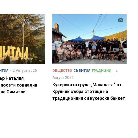
2 Август 2026
2
ИТИЯ
ОБЩЕСТВО
СЪБИТИЯ
ТРАДИЦИИ
Август 2026
ър Наталия
Кукерската група „Махалата“ от
 посети социални
Крупник събра стотици на
ина Симитли
традиционния си кукерски банкет