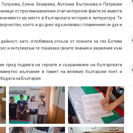
 Топузова, Елена Зехирева, Антониа Въгленова и Патрисия
ученици от прогимназиалния етап интересни факти за живота
значимото му място в българската история и литература. Те
творчество, което и до днес вдъхновява с пламенния си дух и
 дейност, като сглобяваха откъси от познати за тях Ботеви
рес и ентусиазъм те показаха своите знания и уважение към
ие пред подвига на героите и съхраняване на българската
оминутно мълчание в памет на великия български поет и
ободата на България.