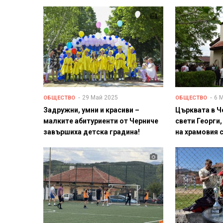
29 Май 2025
6 
ОБЩЕСТВО
ОБЩЕСТВО
Задружни, умни и красиви –
Църквата в Ч
малките абитуриенти от Черниче
свети Георги,
завършиха детска градина!
на храмовия 