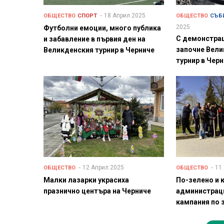
18 Април 2025
ОБЩЕСТВО
СПОРТ
ОБЩЕСТВО
СЪБ
2025
Футболни емоции, много публика
С демонстра
и забавление в първия ден на
започне Вели
Великденския турнир в Черниче
турнир в Чер
12 Април 2025
11
ОБЩЕСТВО
ОБЩЕСТВО
Малки лазарки украсиха
По-зелено и 
празнично центъра на Черниче
администраци
кампания по 