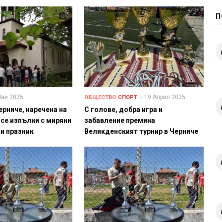
П
Май 2025
19 Април 2025
ОБЩЕСТВО
СПОРТ
ерниче, наречена на
С голове, добра игра и
 се изпълни с миряни
забавление премина
си празник
Великденският турнир в Черниче