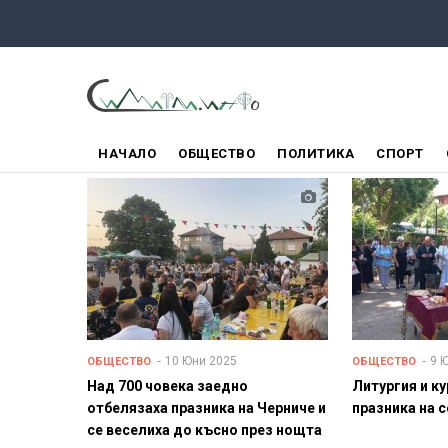
Премини
към
основното
съдържание
ГЛАВНО
НАЧАЛО
ОБЩЕСТВО
ПОЛИТИКА
СПОРТ
МЕНЮ
10 Юни 2025
9 
ОБЩЕСТВО
ОБЩЕСТВО
Над 700 човека заедно
Литургия и ку
отбелязаха празника на Черниче и
празника на 
се веселиха до късно през нощта