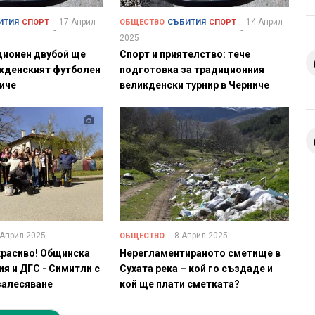
17 Април
14 Април
ИТИЯ
СПОРТ
ОБЩЕСТВО
СЪБИТИЯ
СПОРТ
2025
ционен двубой ще
Спорт и приятелство: тече
кденският футболен
подготовка за традиционния
ниче
великденски турнир в Черниче
 Април 2025
8 Април 2025
ОБЩЕСТВО
красиво! Общинска
Нерегламентираното сметище в
я и ДГС - Симитли с
Сухата река – кой го създаде и
залесяване
кой ще плати сметката?