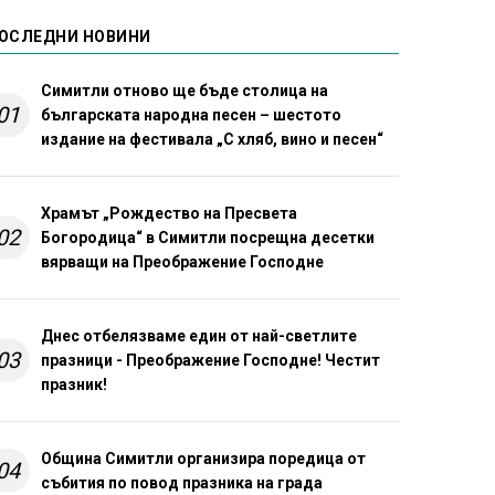
ОСЛЕДНИ НОВИНИ
Симитли отново ще бъде столица на
01
българската народна песен – шестото
издание на фестивала „С хляб, вино и песен“
Храмът „Рождество на Пресвета
02
Богородица“ в Симитли посрещна десетки
вярващи на Преображение Господне
Днес отбелязваме един от най-светлите
03
празници - Преображение Господне! Честит
празник!
Община Симитли организира поредица от
04
събития по повод празника на града