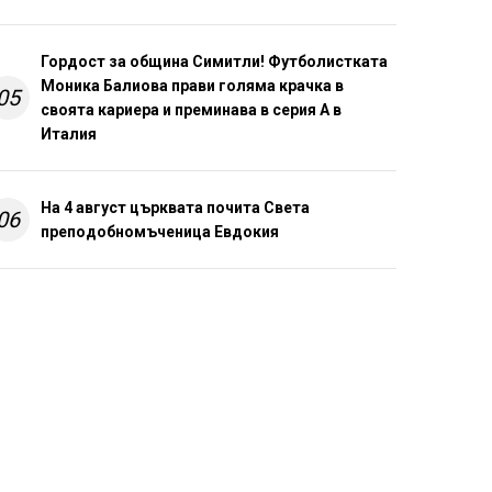
Гордост за община Симитли! Футболистката
Моника Балиова прави голяма крачка в
05
своята кариера и преминава в серия А в
Италия
На 4 август църквата почита Света
06
преподобномъченица Евдокия