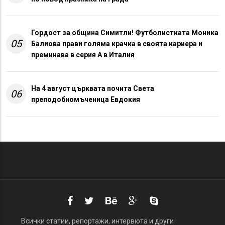
Гордост за община Симитли! Футболистката Моника
05
Балиова прави голяма крачка в своята кариера и
преминава в серия А в Италия
На 4 август църквата почита Света
06
преподобномъченица Евдокия
Всички статии, репортажи, интервюта и други