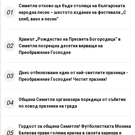
Симитли отново ще бъде столица на българската
01
народна песен – шестото издание на фестивала „С
хляб, вино и песен“
Храмът „Рождество на Пресвета Богородица“ в
02
Симитли посрещна десетки вярващи на
Преображение Господне
Днес отбелязваме един от най-светлите празници -
03
Преображение Господне! Честит празник!
Община Симитли организира поредица от събития
04
по повод празника на града
Гордост за община Симитли! Футболистката Моника
05
Балиова прави голяма крачка в своята кариера и