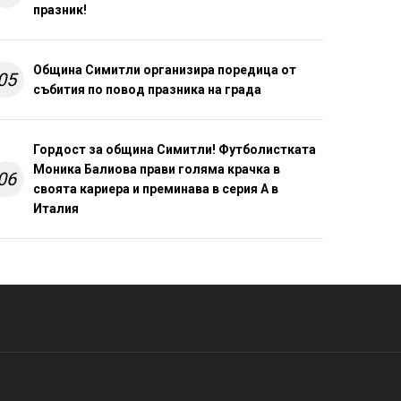
празник!
Община Симитли организира поредица от
05
събития по повод празника на града
Гордост за община Симитли! Футболистката
Моника Балиова прави голяма крачка в
06
своята кариера и преминава в серия А в
Италия