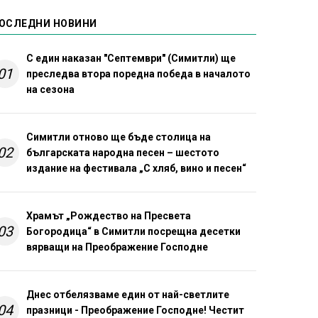
ОСЛЕДНИ НОВИНИ
С един наказан "Септември" (Симитли) ще
01
преследва втора поредна победа в началото
на сезона
Симитли отново ще бъде столица на
02
българската народна песен – шестото
издание на фестивала „С хляб, вино и песен“
Храмът „Рождество на Пресвета
03
Богородица“ в Симитли посрещна десетки
вярващи на Преображение Господне
Днес отбелязваме един от най-светлите
04
празници - Преображение Господне! Честит