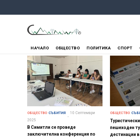
Премини
към
основното
съдържание
ГЛАВНО
НАЧАЛО
ОБЩЕСТВО
ПОЛИТИКА
СПОРТ
МЕНЮ
10 Септември
ОБЩЕСТВО
СЪБИТИЯ
ОБЩЕСТВО
СЪБ
2025
Туристически
В Симитли се проведе
пешеходен т
заключителна конференция по
дестинации в