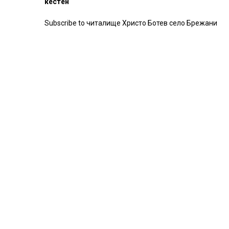
кестен
Subscribe to читалище Христо Ботев село Брежани