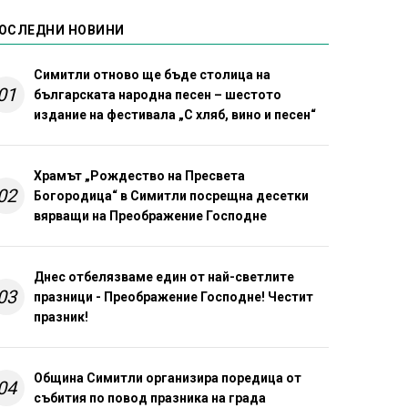
ОСЛЕДНИ НОВИНИ
Симитли отново ще бъде столица на
01
българската народна песен – шестото
издание на фестивала „С хляб, вино и песен“
Храмът „Рождество на Пресвета
02
Богородица“ в Симитли посрещна десетки
вярващи на Преображение Господне
Днес отбелязваме един от най-светлите
03
празници - Преображение Господне! Честит
празник!
Община Симитли организира поредица от
04
събития по повод празника на града