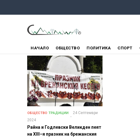
Премини
към
основното
съдържание
ГЛАВНО
НАЧАЛО
ОБЩЕСТВО
ПОЛИТИКА
СПОРТ
МЕНЮ
24 Септември
ОБЩЕСТВО
ТРАДИЦИИ
2024
Райна и Годлевски Великден пеят
на XIII–я празник на брежанския