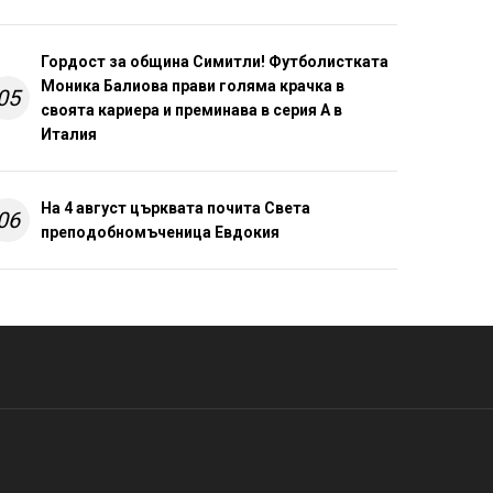
Гордост за община Симитли! Футболистката
Моника Балиова прави голяма крачка в
05
своята кариера и преминава в серия А в
Италия
На 4 август църквата почита Света
06
преподобномъченица Евдокия