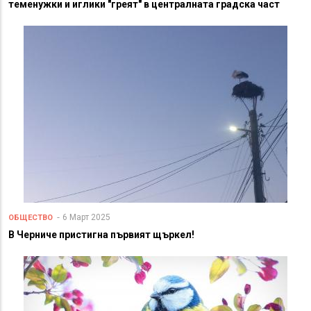
теменужки и иглики "греят" в централната градска част
6 Март 2025
ОБЩЕСТВО
В Черниче пристигна първият щъркел!