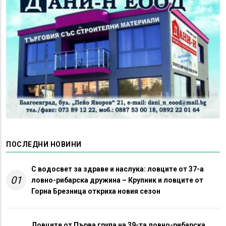
ПОСЛЕДНИ НОВИНИ
С водосвет за здраве и наслука: ловците от 37-а
01
ловно-рибарска дружина – Крупник и ловците от
Горна Брезница откриха новия сезон
Ловците от Първа група на 39-та ловно-рибарска