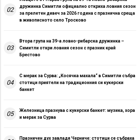
дружинка Симитли официално откриха ловния сезон
02
за прелетен дивеч за 2026 година с празнична среща
в живописното село Тросково
Втора група на 39-а ловно-рибарска дружинка –
03
Симитли откри ловния сезон с празник край
Брестово
С мерак за Сурва: „Косячка махала“ в Симитли събра
04
стотици приятели на традиционния си кукерски
банкет
Железница празнува с кукерски банкет: музика, хора
05
и мерак за Сурва
Празничен дух завладя Черниче: стотици се събраха