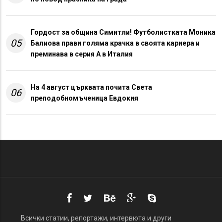
Гордост за община Симитли! Футболистката Моника
05
Балиова прави голяма крачка в своята кариера и
преминава в серия А в Италия
На 4 август църквата почита Света
06
преподобномъченица Евдокия
Всички статии, репортажи, интервюта и други