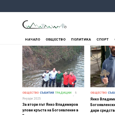
Премини
към
основното
съдържание
ГЛАВНО
НАЧАЛО
ОБЩЕСТВО
ПОЛИТИКА
СПОРТ
МЕНЮ
6
ОБЩЕСТВО
СЪБИТИЯ
ТРАДИЦИИ
ОБЩЕСТВО
СЪБ
Януари 2025
Янко Владими
За втори път Янко Владимиров
Богоявленски
улови кръста на Богоявление в
дари средств