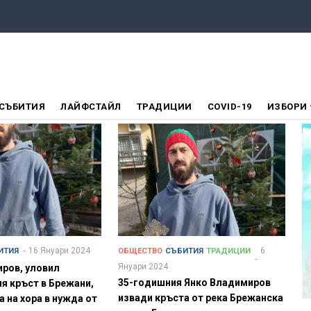
СЪБИТИЯ
ЛАЙФСТАЙЛ
ТРАДИЦИИ
COVID-19
ИЗБОРИ
16 Януари 2024
6
ИТИЯ
ОБЩЕСТВО
СЪБИТИЯ
ТРАДИЦИИ
Януари 2024
ров, уловил
35-годишния Янко Владимиров
я кръст в Брежани,
извади кръста от река Брежанска
а на хора в нужда от