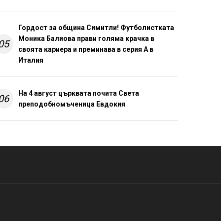
Гордост за община Симитли! Футболистката
Моника Балиова прави голяма крачка в
05
своята кариера и преминава в серия А в
Италия
На 4 август църквата почита Света
06
преподобномъченица Евдокия