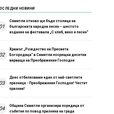
ОСЛЕДНИ НОВИНИ
Симитли отново ще бъде столица на
01
българската народна песен – шестото
издание на фестивала „С хляб, вино и песен“
Храмът „Рождество на Пресвета
02
Богородица“ в Симитли посрещна десетки
вярващи на Преображение Господне
Днес отбелязваме един от най-светлите
03
празници - Преображение Господне! Честит
празник!
Община Симитли организира поредица от
04
събития по повод празника на града