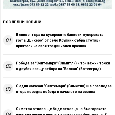
ПОСЛЕДНИ НОВИНИ
В епицентъра на кукерските банкети: кукерската
01
група „Шикеро“ от село Крупник събра стотици
приятели на своя традиционен празник
Победа за "Септември" (Симитли) и три важни точки
02
в двубоя срещу отбора на "Балкан" (Ботевград)
С един наказан "Септември" (Симитли) ще преследва
03
втора поредна победа в началото на сезона
Симитли отново ще бъде столица на българската
04
народна песен – шестото издание на фестивала „С