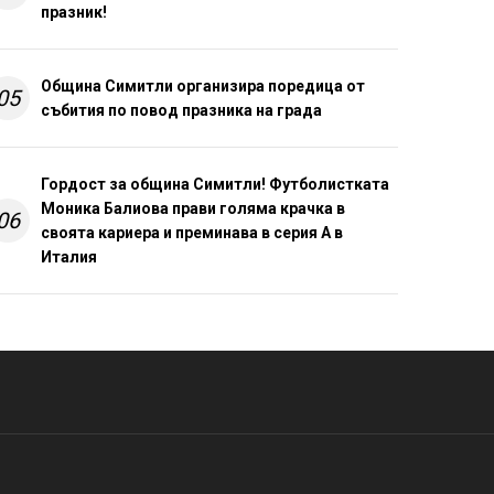
празник!
Община Симитли организира поредица от
05
събития по повод празника на града
Гордост за община Симитли! Футболистката
Моника Балиова прави голяма крачка в
06
своята кариера и преминава в серия А в
Италия