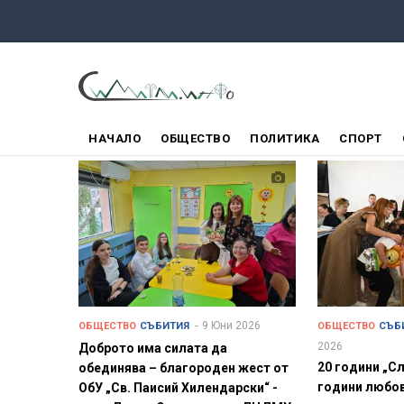
Премини
към
основното
съдържание
ГЛАВНО
НАЧАЛО
ОБЩЕСТВО
ПОЛИТИКА
СПОРТ
МЕНЮ
9 Юни 2026
ОБЩЕСТВО
СЪБИТИЯ
ОБЩЕСТВО
СЪБ
2026
Доброто има силата да
20 години „Сл
обединява – благороден жест от
години любов
ОбУ „Св. Паисий Хилендарски“ -