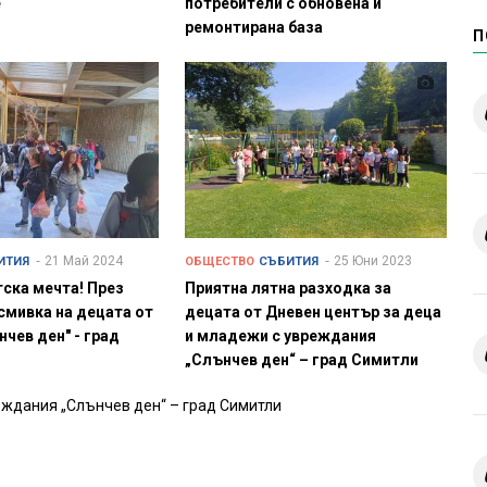
е
потребители с обновена и
ремонтирана база
П
21 Май 2024
25 Юни 2023
ИТИЯ
ОБЩЕСТВО
СЪБИТИЯ
ска мечта! През
Приятна лятна разходка за
смивка на децата от
децата от Дневен център за деца
чев ден" - град
и младежи с увреждания
„Слънчев ден“ – град Симитли
еждания „Слънчев ден“ – град Симитли