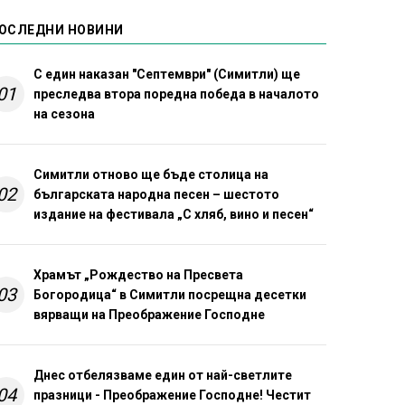
ОСЛЕДНИ НОВИНИ
С един наказан "Септември" (Симитли) ще
01
преследва втора поредна победа в началото
на сезона
Симитли отново ще бъде столица на
02
българската народна песен – шестото
издание на фестивала „С хляб, вино и песен“
Храмът „Рождество на Пресвета
03
Богородица“ в Симитли посрещна десетки
вярващи на Преображение Господне
Днес отбелязваме един от най-светлите
04
празници - Преображение Господне! Честит