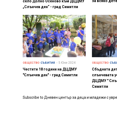
за всяко дет
село Долно Осеново към ДЦДМУ
„Слънчев ден“ - град Симитли
5 Юни 2024
ОБЩЕСТВО
СЪБИТИЯ
ОБЩЕСТВО
СЪБ
Честити 18 години на ДЦДМУ
Сбъдната дет
"Слънчев ден" - град Симитли
слънчевата у
ДЦДМУ " Слън
Симитли
Subscribe to Дневен център за деца и младежи с увр