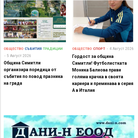
4 Август 2026
ОБЩЕСТВО
СЪБИТИЯ
ТРАДИЦИИ
ОБЩЕСТВО
СПОРТ
5 Август 2026
Гордост за община
Община Симитли
Симитли! Футболистката
организира поредица от
Моника Балиова прави
събития по повод празника
голяма крачка в своята
на града
кариера и преминава в серия
А в Италия