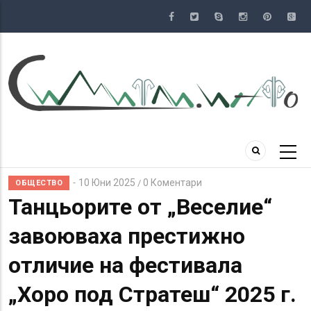
Премини
към
основното
съдържание
10 Юни 2025
0 Коментари
/
ОБЩЕСТВО
Танцьорите от „Веселие“
завоюваха престижно
отличие на фестивала
„Хоро под Стратеш“ 2025 г.