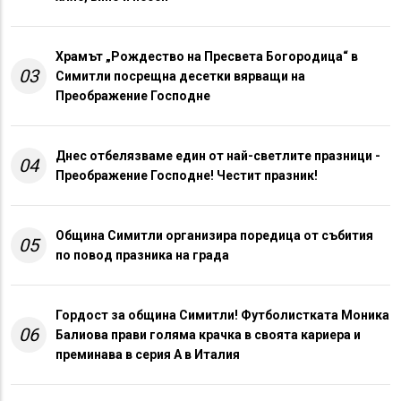
Храмът „Рождество на Пресвета Богородица“ в
03
Симитли посрещна десетки вярващи на
Преображение Господне
Днес отбелязваме един от най-светлите празници -
04
Преображение Господне! Честит празник!
Община Симитли организира поредица от събития
05
по повод празника на града
Гордост за община Симитли! Футболистката Моника
06
Балиова прави голяма крачка в своята кариера и
преминава в серия А в Италия