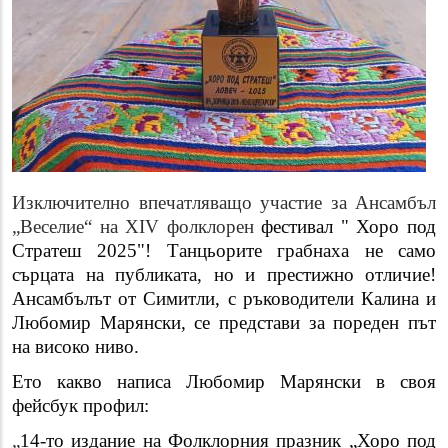
Изключително впечатляващо участие за Ансамбъл
„Веселие“ на
XIV
фолклорен
фестивал " Хоро под
Стратеш 2025"! Танцьорите грабнаха не само
сърцата на публиката, но и престижно отличие!
Ансамбълът от Симитли, с ръководители Калина и
Любомир Марянски, се представи за пореден път
на високо ниво.
Ето какво написа Любомир Марянски в своя
фейсбук профил:
„
14-то издание на Фолклорния празник „Хоро под