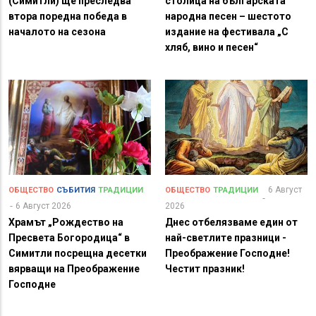
(Симитли) ще преследва
столица на българската
втора поредна победа в
народна песен – шестото
началото на сезона
издание на фестивала „С
хляб, вино и песен“
6 Август
ОБЩЕСТВО
СЪБИТИЯ
ТРАДИЦИИ
ОБЩЕСТВО
ТРАДИЦИИ
6 Август 2026
2026
Храмът „Рождество на
Днес отбелязваме един от
Пресвета Богородица“ в
най-светлите празници -
Симитли посрещна десетки
Преображение Господне!
вярващи на Преображение
Честит празник!
Господне