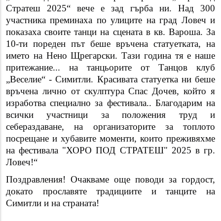
Стратеш 2025“ вече е зад гърба ни. Над 300
участника преминаха по улиците на град Ловеч и
показаха своите танци на сцената в кв. Вароша. За
10-ти пореден път беше връчена статуетката, на
името на Нено Щрегарски. Тази година тя е наше
притежание... на танцьорите от Танцов клуб
„Веселие“ - Симитли. Красивата статуетка ни беше
връчена лично от скулптура Спас Дочев, който я
изработва специално за фестивала.. Благодарим на
всички участници за положения труд и
себераздаване, на организаторите за топлото
посрещане и хубавите моменти, които преживяхме
на фестивала "ХОРО ПОД СТРАТЕШ" 2025 в гр.
Ловеч!“
Поздравления! Очакваме още поводи за гордост,
докато прославяте традициите и танците на
Симитли и на страната!