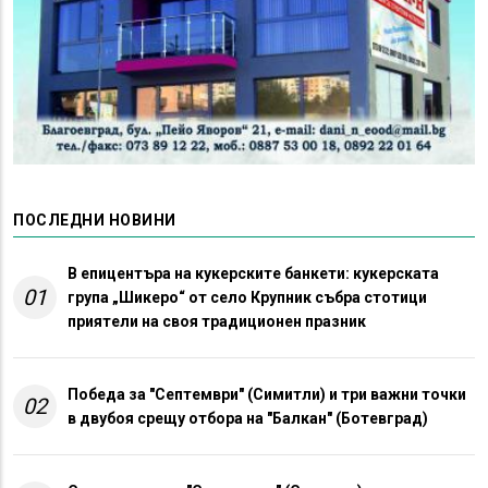
ПОСЛЕДНИ НОВИНИ
В епицентъра на кукерските банкети: кукерската
01
група „Шикеро“ от село Крупник събра стотици
приятели на своя традиционен празник
Победа за "Септември" (Симитли) и три важни точки
02
в двубоя срещу отбора на "Балкан" (Ботевград)