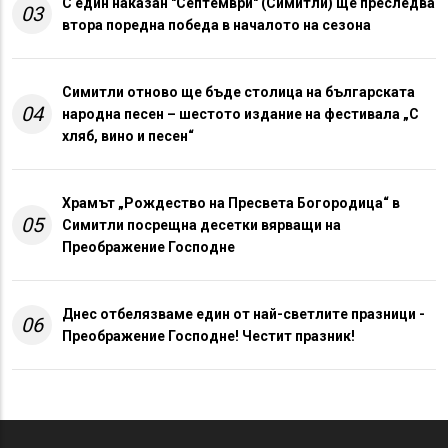
С един наказан "Септември" (Симитли) ще преследва
03
втора поредна победа в началото на сезона
Симитли отново ще бъде столица на българската
04
народна песен – шестото издание на фестивала „С
хляб, вино и песен“
Храмът „Рождество на Пресвета Богородица“ в
05
Симитли посрещна десетки вярващи на
Преображение Господне
Днес отбелязваме един от най-светлите празници -
06
Преображение Господне! Честит празник!