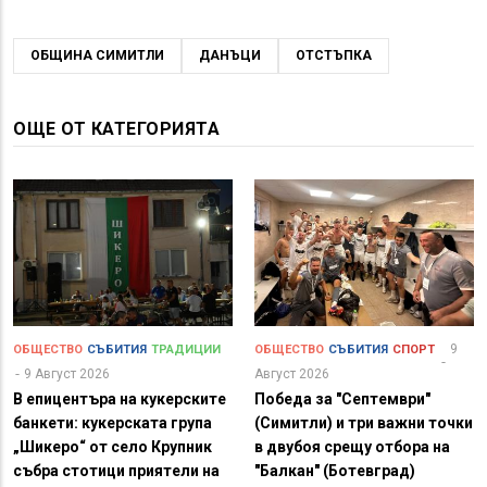
ОБЩИНА СИМИТЛИ
ДАНЪЦИ
ОТСТЪПКА
ОЩЕ ОТ КАТЕГОРИЯТА
9
ОБЩЕСТВО
СЪБИТИЯ
ТРАДИЦИИ
ОБЩЕСТВО
СЪБИТИЯ
СПОРТ
9 Август 2026
Август 2026
В епицентъра на кукерските
Победа за "Септември"
банкети: кукерската група
(Симитли) и три важни точки
„Шикеро“ от село Крупник
в двубоя срещу отбора на
събра стотици приятели на
"Балкан" (Ботевград)