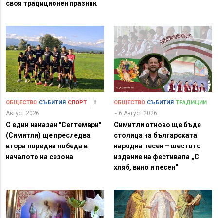
своя традиционен празник
8
ОБЩЕСТВО
СЪБИТИЯ
СПОРТ
ОБЩЕСТВО
СЪБИТИЯ
ТРАДИЦИИ
Август 2026
6 Август 2026
С един наказан "Септември"
Симитли отново ще бъде
(Симитли) ще преследва
столица на българската
втора поредна победа в
народна песен – шестото
началото на сезона
издание на фестивала „С
хляб, вино и песен“