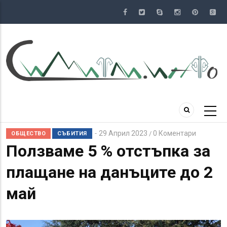
Премини
към
основното
съдържание
29 Април 2023
0 Коментари
/
ОБЩЕСТВО
СЪБИТИЯ
Ползваме 5 % отстъпка за
плащане на данъците до 2
май