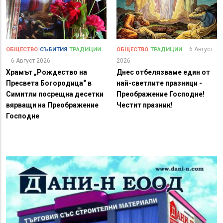
6 Август
ОБЩЕСТВО
СЪБИТИЯ
ТРАДИЦИИ
ОБЩЕСТВО
ТРАДИЦИИ
6 Август 2026
2026
Храмът „Рождество на
Днес отбелязваме един от
Пресвета Богородица“ в
най-светлите празници -
Симитли посрещна десетки
Преображение Господне!
вярващи на Преображение
Честит празник!
Господне