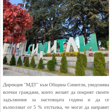
Дирекция "МДТ"
към Община Симитли, уведомява
всички граждани,
които желаят да покрият своите
задължения за настоящата година и да се
възползват от 5 % отстъпка
, че могат да направят