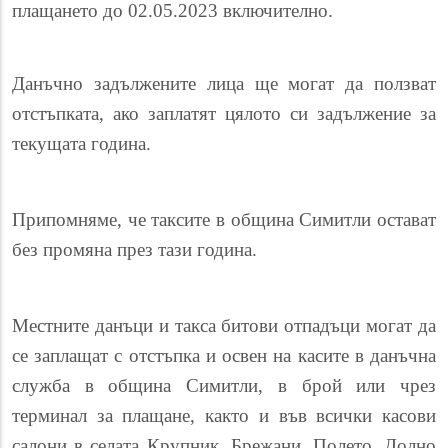
плащането до 02.05.2023 включително
.
Данъчно задължените лица ще могат да ползват
отстъпката, ако заплатят цялото си задължение за
текущата година.
Припомняме, че т
aксите в община Симитли остават
без промяна през тази година.
Местните данъци и такса битови отпадъци могат да
се заплащат с отстъпка и освен на касите в данъчна
служба в община Симитли, в брой или чрез
терминал за плащане, както и във всички касови
салони в селата Крупник, Брежани, Полето, Долно