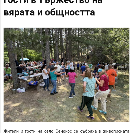
вярата и общността
Жители и гости на село Сенокос се събраха в живописната