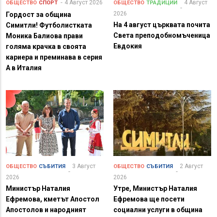
4 Август 2026
4 Август
ОБЩЕСТВО
СПОРТ
ОБЩЕСТВО
ТРАДИЦИИ
2026
Гордост за община
На 4 август църквата почита
Симитли! Футболистката
Света преподобномъченица
Моника Балиова прави
Евдокия
голяма крачка в своята
кариера и преминава в серия
А в Италия
3 Август
2 Август
ОБЩЕСТВО
СЪБИТИЯ
ОБЩЕСТВО
СЪБИТИЯ
2026
2026
Министър Наталия
Утре, Министър Наталия
Ефремова, кметът Апостол
Ефремова ще посети
Апостолов и народният
социални услуги в община