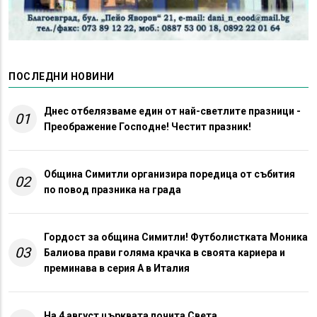
ПОСЛЕДНИ НОВИНИ
Днес отбелязваме един от най-светлите празници -
01
Преображение Господне! Честит празник!
Община Симитли организира поредица от събития
02
по повод празника на града
Гордост за община Симитли! Футболистката Моника
03
Балиова прави голяма крачка в своята кариера и
преминава в серия А в Италия
На 4 август църквата почита Света