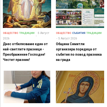
6 Август
ОБЩЕСТВО
ТРАДИЦИИ
ОБЩЕСТВО
СЪБИТИЯ
ТРАДИЦИИ
2026
5 Август 2026
Днес отбелязваме един от
Община Симитли
най-светлите празници -
организира поредица от
Преображение Господне!
събития по повод празника
Честит празник!
на града