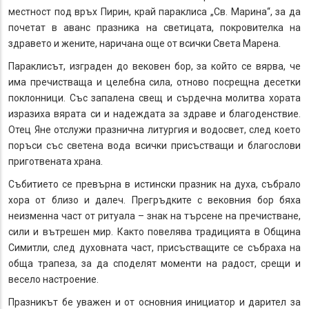
местност под връх Пирин, край параклиса „Св. Марина“, за да
почетат в аванс празника на светицата, покровителка на
здравето и жените, наричана още от всички Света Марена.
Параклисът, изграден до вековен бор, за който се вярва, че
има пречистваща и целебна сила, отново посрещна десетки
поклонници. Със запалена свещ и сърдечна молитва хората
изразиха вярата си и надеждата за здраве и благоденствие.
Отец Яне отслужи празнична литургия и водосвет, след което
поръси със светена вода всички присъстващи и благослови
приготвената храна.
Събитието се превърна в истински празник на духа, събрало
хора от близо и далеч. Прегръдките с вековния бор бяха
неизменна част от ритуала – знак на търсене на пречистване,
сили и вътрешен мир. Както повелява традицията в Община
Симитли, след духовната част, присъстващите се събраха на
обща трапеза, за да споделят моменти на радост, срещи и
весело настроение.
Празникът бе уважен и от основния инициатор и дарител за