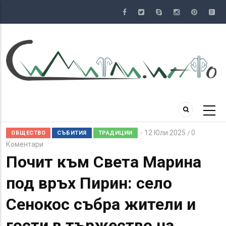
Премини
към
основното
съдържание
12 Юли 2025
0
/
ОБЩЕСТВО
СЪБИТИЯ
ТРАДИЦИИ
Коментари
Почит към Света Марина
под връх Пирин: село
Сенокос събра жители и
гости в тържество на