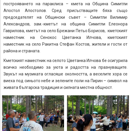
построяването на параклиса – кмета на Община Симитли
Апостол Апостолов. Сред присъстващите бяха също
председателят на Общински съвет – Симитли Вилимир
Александров, зам.-кметът на община Симитли Елеонора
Гаврилова, кметът на село Брежани Петьо Борисов, кметският
наместник на Сенокос Цветанка Илчова, кметският
наместник на село Ракитна Стефан Костов, жители и гости от
района и страната.
Кметският наместник на селото Цветанка Илчова бе осигурила
всичко необходимо за уюта и радостта на празнуващите.
Звукът на музиката огласяше околността, а веселите хора се
виеха под синьото небе и зелените поли на Пирин – символ на
живата българска традиция и силната местна общност.