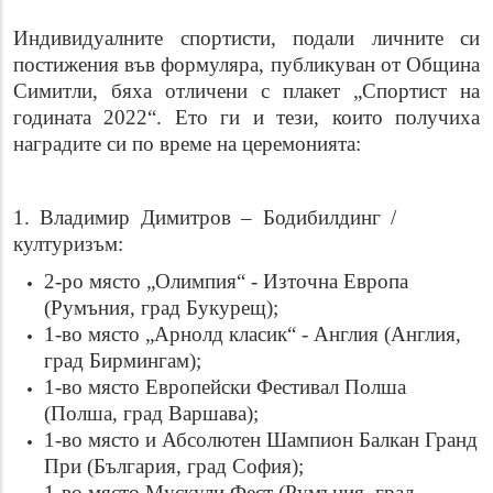
Индивидуалните спортисти, подали личните си
постижения във формуляра, публикуван от Община
Симитли, бяха отличени с плакет „Спортист на
годината 2022“. Ето ги и тези, които получиха
наградите си по време на церемонията:
1. Владимир Димитров – Бодибилдинг /
културизъм:
2-ро място „Олимпия“ - Източна Европа
(Румъния, град Букурещ);
1-во място „Арнолд класик“ - Англия (Англия,
град Бирмингам);
1-во място Европейски Фестивал Полша
(Полша, град Варшава);
1-во място и Абсолютен Шампион Балкан Гранд
При (България, град София);
1-во място Мускули Фест (Румъния, град