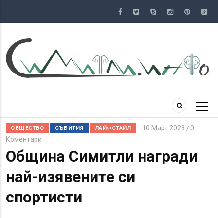
Премини
към
основното
съдържание
10 Март 2023
0
/
ОБЩЕСТВО
СЪБИТИЯ
ЛАЙФСТАЙЛ
Коментари
Община Симитли награди
най-изявените си
спортисти