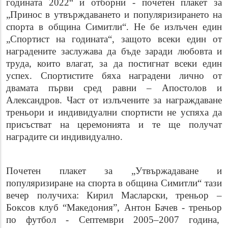
годината 2022“ и отборни - почетен плакет за
„Принос в утвърждаването и популяризирането на
спорта в община Симитли“. Не бе излъчен един
„Спортист на годината“, защото всеки един от
наградените заслужава да бъде заради любовта и
труда, които влагат, за да постигнат всеки един
успех. Спортистите бяха наградени лично от
двамата първи сред равни – Апостолов и
Александров. Част от излъчените за награждаване
треньори и индивидуални спортисти не успяха да
присъстват на церемонията и те ще получат
наградите си индивидуално.
По
четен плакет за „Утвържадаване и
популяризиране на спорта в община Симитли“ тази
вечер получиха: Кирил Масларски, треньор –
Боксов клуб “Македония”, Антон Бачев - треньор
по футбол - Септември 2005–2007 година,