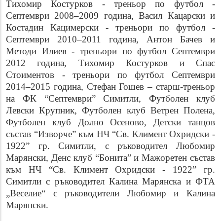
Тихомир Костурков - треньор по футбол -
Септември 2008–2009 година, Васил Кацарски и
Костадин Кацимерски - треньори по футбол -
Септември 2010–2011 година, Антон Бачев и
Методи Илиев - треньори по футбол Септември
2012 година, Тихомир Костурков и Спас
Стоиментов - треньори по футбол Септември
2014–2015 година, Стефан Гошев – старш-треньор
на ФК “Септември” Симитли, Футболен клуб
Левски Крупник, Футболен клуб Ветрен Полена,
Футболен клуб Долно Осеново, Детски танцов
състав “Изворче” към НЧ “Св. Климент Охридски -
1922” гр. Симитли, с ръководител Любомир
Марянски, Денс клуб “Бонита” и Мажоретен състав
към НЧ “Св. Климент Охридски - 1922” гр.
Симитли с ръководител Калина Марянска и ФТА
„Веселие“ с ръководители Любомир и Калина
Марянски.