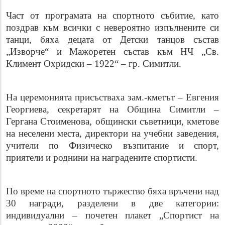
Част от програмата на спортното събитие, като
поздрав към всички с невероятно изпълнените си
танци, бяха децата от Детски танцов състав
„Изворче“ и Мажоретен състав към НЧ „Св.
Климент Охридски – 1922“ – гр. Симитли.
На церемонията присъстваха зам.-кметът – Евгения
Георгиева, секретарят на Община Симитли –
Гергана Стоименова, общински съветници, кметове
на неселени места, директори на учебни заведения,
учители по Физическо възпитание и спорт,
приятели и роднини на наградените спортисти.
По време на спортното тържество бяха връчени над
30 награди, разделени в две категории:
индивидуални – почетен плакет „Спортист на