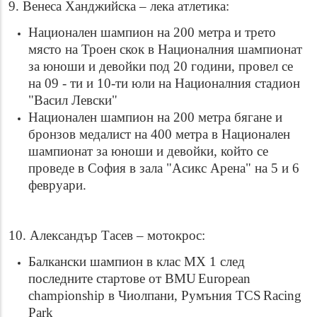
9. Венеса Ханджийска – лека атлетика:
Национален шампион на 200 метра и трето
място на Троен скок в Националния шампионат
за юноши и девойки под 20 години, провел се
на 09 - ти и 10-ти юли на Националния стадион
"Васил Левски"
Национален шампион на 200 метра бягане и
бронзов медалист на 400 метра в Национален
шампионат за юноши и девойки, който се
проведе в София в зала "Асикс Арена" на 5 и 6
февруари.
10. Александър Тасев – мотокрос:
Балкански шампион в клас МХ 1 след
последните стартове от
BMU
European
championship
в Чиолпани, Румъния
TCS
Racing
Park