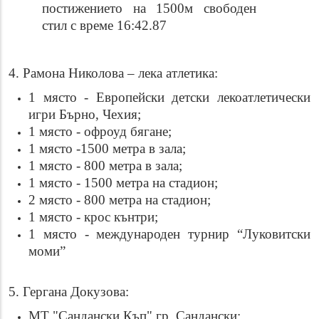
постижението на 1500м свободен
стил с време 16:42.87
4. Рамона Николова – лека атлетика:
1 място - Европейски детски лекоатлетически
игри Бърно, Чехия;
1 място - офроуд бягане;
1 място -1500 метра в зала;
1 място - 800 метра в зала;
1 място - 1500 метра на стадион;
2 място - 800 метра на стадион;
1 място - крос кънтри;
1 място - международен турнир “Луковитски
моми”
5. Гергана Докузова:
МТ "Сандански Къп" гр. Сандански: