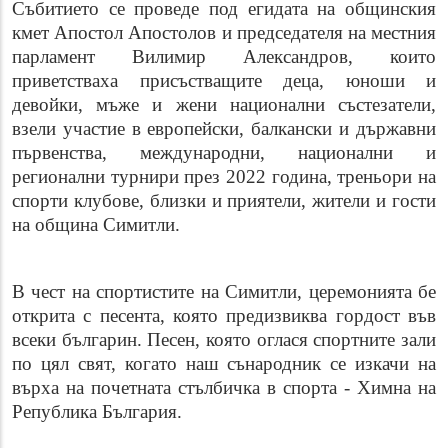
Събитието се проведе под егидата на общинския
кмет Апостол Апостолов и председателя на местния
парламент Вилимир Александров, които
приветстваха присъстващите деца, юноши и
девойки, мъже и жени национални състезатели,
взели участие в европейски, балкански и държавни
първенства, международни, национални и
регионални турнири през 2022 година, треньори на
спорти клубове, близки и приятели, жители и гости
на община Симитли.
В чест на спортистите на Симитли, церемонията бе
открита с песента, която предизвиква гордост във
всеки българин. Песен, която оглася спортните зали
по цял свят, когато наш сънародник се изкачи на
върха на почетната стълбичка в спорта - Химна на
Република България.