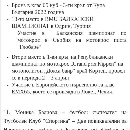
Бронз в клас 65 куб - 3-ти кръг от Купа
България 2022 година
13-то място в BMU БАЛКАНСКИ
ШАМПИОНАТ в Одрин, Турция
Участие в Балканския шампионат по
мотокрос в Сърбия на мотокрос писта
"Глобаре“
Второ място в 1-ви кръг на Републикански
шампионат по мотокрос „
Grand
prix
Kippen
“ на
мотополигон „Докса баир“ край Кортен, провел
се в периода 2 – 3 април
Участие в Европейското първенство за клас
ЕМХ65, което се провежда в Локет, Чехия.
11. Моника Балиова – футбол: състезател на
Футболен Клуб "Спортика" – Две повиквателни за
Националния отбор на България по футбол за