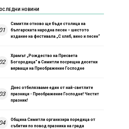
ОСЛЕДНИ НОВИНИ
Симитли отново ще бъде столица на
01
българската народна песен – шестото
издание на фестивала „С хляб, вино и песен“
Храмът „Рождество на Пресвета
02
Богородица“ в Симитли посрещна десетки
вярващи на Преображение Господне
Днес отбелязваме един от най-светлите
03
празници - Преображение Господне! Честит
празник!
Община Симитли организира поредица от
04
събития по повод празника на града