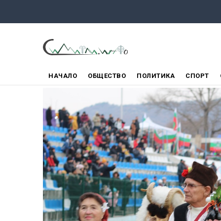
Премини
към
основното
съдържание
ГЛАВНО
НАЧАЛО
ОБЩЕСТВО
ПОЛИТИКА
СПОРТ
МЕНЮ