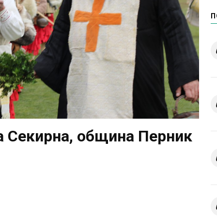
П
на Секирна, община Перник