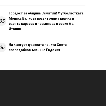
Гордост за община Симитли! Футболистката
Моника Балиова прави голяма крачка в
05
своята кариера и преминава в серия А в
Италия
На 4 август църквата почита Света
06
преподобномъченица Евдокия