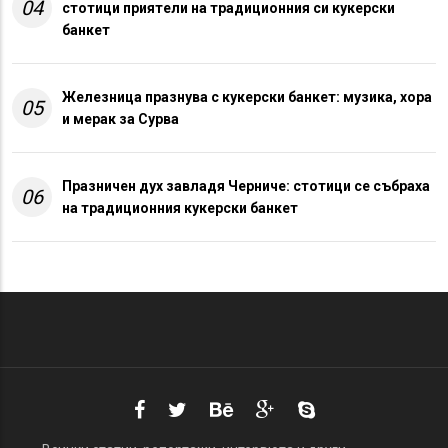
04
стотици приятели на традиционния си кукерски
банкет
Железница празнува с кукерски банкет: музика, хора
05
и мерак за Сурва
Празничен дух завладя Черниче: стотици се събраха
06
на традиционния кукерски банкет