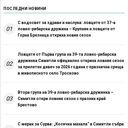
ПОСЛЕДНИ НОВИНИ
С водосвет за здраве и наслука: ловците от 37-а
01
ловно-рибарска дружина – Крупник и ловците от
Горна Брезница откриха новия сезон
Ловците от Първа група на 39-та ловно-рибарска
дружинка Симитли официално откриха ловния сезон
02
за прелетен дивеч за 2026 година с празнична среща
в живописното село Тросково
Втора група на 39-а ловно-рибарска дружинка –
03
Симитли откри ловния сезон с празник край
Брестово
С мерак за Сурва: „Косячка махала“ в Симитли събра