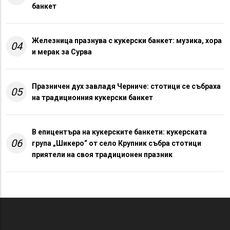
банкет
Железница празнува с кукерски банкет: музика, хора
04
и мерак за Сурва
Празничен дух завладя Черниче: стотици се събраха
05
на традиционния кукерски банкет
В епицентъра на кукерските банкети: кукерската
06
група „Шикеро“ от село Крупник събра стотици
приятели на своя традиционен празник