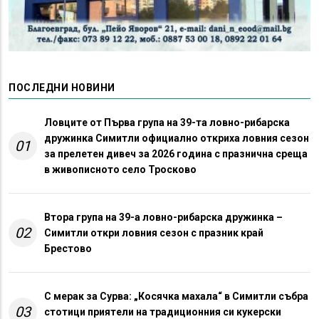
ПОСЛЕДНИ НОВИНИ
Ловците от Първа група на 39-та ловно-рибарска
дружинка Симитли официално откриха ловния сезон
01
за прелетен дивеч за 2026 година с празнична среща
в живописното село Тросково
Втора група на 39-а ловно-рибарска дружинка –
02
Симитли откри ловния сезон с празник край
Брестово
С мерак за Сурва: „Косячка махала“ в Симитли събра
03
стотици приятели на традиционния си кукерски