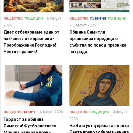
6 Август
ОБЩЕСТВО
ТРАДИЦИИ
ОБЩЕСТВО
СЪБИТИЯ
ТРАДИЦИИ
2026
5 Август 2026
Днес отбелязваме един от
Община Симитли
най-светлите празници -
организира поредица от
Преображение Господне!
събития по повод празника
Честит празник!
на града
4 Август 2026
4 Август
ОБЩЕСТВО
СПОРТ
ОБЩЕСТВО
ТРАДИЦИИ
2026
Гордост за община
На 4 август църквата почита
Симитли! Футболистката
Света преподобномъченица
Моника Балиова прави