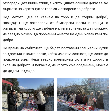
от поредицата инициативи, в които цялата община доказва, че
сърцата на хората тук са големи и отворени за доброто.
Под мотото: „Да се хванем на хоро и да сторим добро“,
площадът ще затрепери от български песни и танци, а
ритъмът на хорото ще събере малки и големи, за да покажем,
че заедно можем да променим живота на един човек към по-
добро.
По време на събитието ще бъдат поставени специални кутии
за дарения, в които всеки, който има възможност, ще може да
подкрепи Вили. Нека заедно превърнем силата на хорото в
сила на доброто и покажем, че когато сме обединени, можем
да дадем надежда.