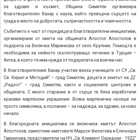
за здраве и късмет, Община Симитли организира
благотворителен базар с кауза, който превърна сърцето на
града в място на добротата, съпричастността и човечността.
Събитието е част от поредицата благотворителни инициативи,
организирани от кмета на общината Апостол Апостолов в
подкрепа на Величка Маринкова от село Крупник. Помощта е
необходима за нейното скъпоструващо лечение в Турция –
битка, в която тя има нужда от подкрепата на всички нас.
В благотворителния базар участие взеха учениците от СУ „Св.
Св. Кирил и Методий“ – град Симитли, децата и екипът на ДГ
„Радост“ – град Симитли, както и социалните центрове в
общината. С много старание и от сърце те бяха изработили
красиви мартенски украшения. Всяка мартеничка носеше не
просто символика, а послание – за надежда, за здраве, за ново
начало.
В благородната инициатива се включиха кметът Апостол
Апостолов, заместник-кметовете Маруся Филатова и Елеонора
Гаврилова, представители на НЧ „Св. Климент Охридски - 1922“