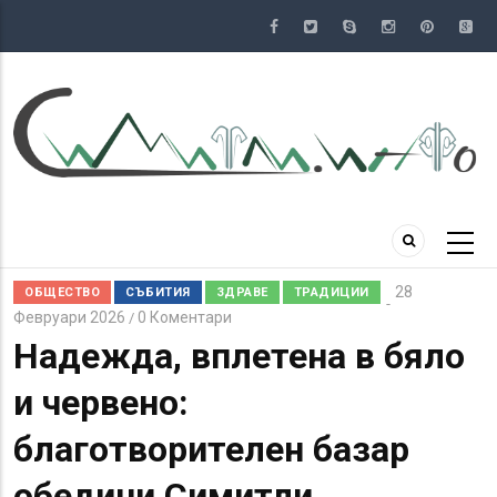
Премини
към
основното
съдържание
28
ОБЩЕСТВО
СЪБИТИЯ
ЗДРАВЕ
ТРАДИЦИИ
Февруари 2026
0 Коментари
/
Надежда, вплетена в бяло
и червено:
благотворителен базар
обедини Симитли