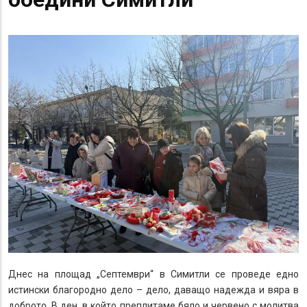
Днес на площад „Септември“ в Симитли се проведе едно
истински благородно дело – дело, даващо надежда и вяра в
доброто. В ден, в който преплитаме бяло и червено с молитва