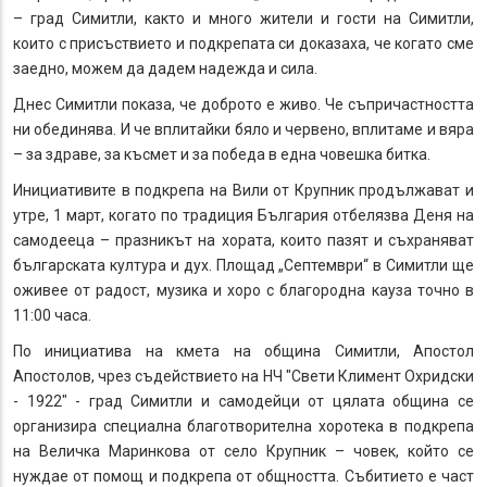
– град Симитли, както и много жители и гости на Симитли,
които с присъствието и подкрепата си доказаха, че когато сме
заедно, можем да дадем надежда и сила.
Днес Симитли показа, че доброто е живо. Че съпричастността
ни обединява. И че вплитайки бяло и червено, вплитаме и вяра
– за здраве, за късмет и за победа в една човешка битка.
Инициативите в подкрепа на Вили от Крупник продължават и
утре, 1 март, когато по традиция България отбелязва Деня на
самодееца – празникът на хората, които пазят и съхраняват
българската култура и дух. Площад „Септември“ в Симитли ще
оживее от радост, музика и хоро с благородна кауза точно в
11:00 часа.
По инициатива на кмета на община Симитли, Апостол
Апостолов, чрез съдействието на НЧ "Свети Климент Охридски
- 1922" - град Симитли и самодейци от цялата община се
организира специална благотворителна хоротека в подкрепа
на Величка Маринкова от село Крупник – човек, който се
нуждае от помощ и подкрепа от общността. Събитието е част