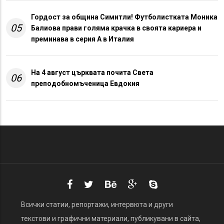
Гордост за община Симитли! Футболистката Моника
05
Балиова прави голяма крачка в своята кариера и
преминава в серия А в Италия
На 4 август църквата почита Света
06
преподобномъченица Евдокия
Всички статии, репортажи, интервюта и други
текстови и графични материали, публикувани в сайта,