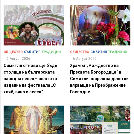
ОБЩЕСТВО
СЪБИТИЯ
ТРАДИЦИИ
ОБЩЕСТВО
СЪБИТИЯ
ТРАДИЦИИ
6 Август 2026
6 Август 2026
Симитли отново ще бъде
Храмът „Рождество на
столица на българската
Пресвета Богородица“ в
народна песен – шестото
Симитли посрещна десетки
издание на фестивала „С
вярващи на Преображение
хляб, вино и песен“
Господне