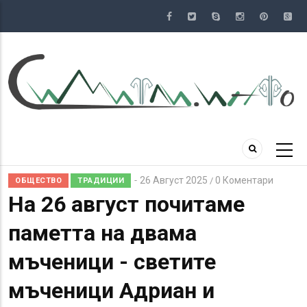
Премини
към
основното
съдържание
26 Август 2025
0 Коментари
/
ОБЩЕСТВО
ТРАДИЦИИ
На 26 август почитаме
паметта на двама
мъченици - светите
мъченици Адриан и