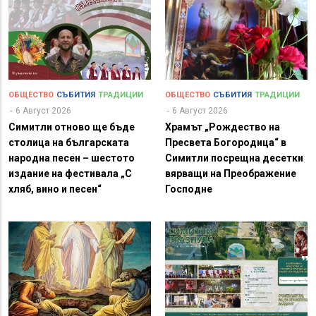
ОБЩЕСТВО
СЪБИТИЯ
ТРАДИЦИИ
ОБЩЕСТВО
СЪБИТИЯ
ТРАДИЦИИ
6 Август 2026
6 Август 2026
Симитли отново ще бъде
Храмът „Рождество на
столица на българската
Пресвета Богородица“ в
народна песен – шестото
Симитли посрещна десетки
издание на фестивала „С
вярващи на Преображение
хляб, вино и песен“
Господне