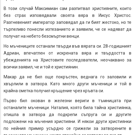
В този случай Максимиан сам разпитвал християните, които
без страх изповядвали своята вяра в Иисус Христос.
Разгневеният император заповядал да ги бият жестоко, но те
търпеливо понесли изтезанието и заявили, че се надяват да
получат на небето безсмъртни венци.
Но мъчениците останали твърди във вярата си. 28-годишният
Адриан, впечатлен от искрената вяра и твърдостта в
убежденията на Христовите последователи, неочаквано за
всички заявил, че и той е християнин.
Макар да не бил още покръстен, веднага го заловили и
хвърлили в затвора. Като много други мъченици и той в
крайна сметка получил кръщение чрез кръвта си.
Първо бил окован в железни вериги в тъмницата при
останалите мъченици. Наталия, която била тайна християнка,
отишла в затвора да подкрепи съпруга си и другите
подложени на мъчения християни. И някои други християнки
по нейния пример усърдно се грижели за затворените в