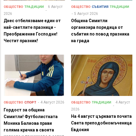
6 Август
ОБЩЕСТВО
ТРАДИЦИИ
ОБЩЕСТВО
СЪБИТИЯ
ТРАДИЦИИ
2026
5 Август 2026
Днес отбелязваме един от
Община Симитли
най-светлите празници -
организира поредица от
Преображение Господне!
събития по повод празника
Честит празник!
на града
4 Август 2026
4 Август
ОБЩЕСТВО
СПОРТ
ОБЩЕСТВО
ТРАДИЦИИ
2026
Гордост за община
На 4 август църквата почита
Симитли! Футболистката
Света преподобномъченица
Моника Балиова прави
Евдокия
голяма крачка в своята