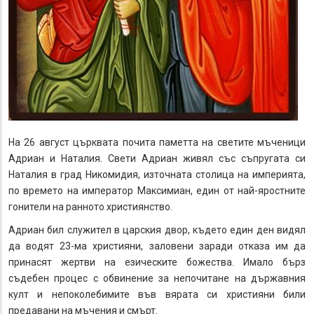
На 26 август църквата почита паметта на светите мъченици
Адриан и Наталия. Свети Адриан живял със съпругата си
Наталия в град Никомидия, източната столица на империята,
по времето на император Максимиан, един от най-яростните
гонители на ранното християнство.
Адриан бил служител в царския двор, където един ден видял
да водят 23-ма християни, заловени заради отказа им да
принасят жертви на езическите божества. Имало бърз
съдебен процес с обвинение за непочитане на държавния
култ и непоколебимите във вярата си християни били
предавани на мъчения и смърт.