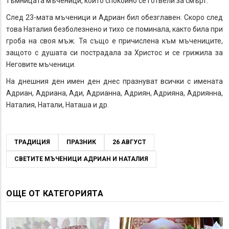
тъмницата мъченици, които спокойно се готвели за смърт.
След 23-мата мъченици и Адриан бил обезглавен. Скоро след
това Наталия безболезнено и тихо се поминала, както била при
гроба на своя мъж. Тя също е причислена към мъчениците,
защото с душата си пострадала за Христос и се грижила за
Неговите мъченици.
На днешния ден имен ден днес празнуват всички с имената
Адриан, Адриана, Ади, Адрианна, Адриян, Адрияна, Адриянна,
Наталия, Натали, Наташа и др.
ТРАДИЦИЯ
ПРАЗНИК
26 АВГУСТ
СВЕТИТЕ МЪЧЕНИЦИ АДРИАН И НАТАЛИЯ
ОЩЕ ОТ КАТЕГОРИЯТА