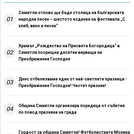
Симитли отново ще бъде столица на българската
01
народна песен – шестото издание на фестивала „С
хляб, вино и песен“
Храмът „Рождество на Пресвета Богородица“ в
02
Симитли посрещна десетки вярващи на
Преображение Господне
Днес отбелязваме един от най-светлите празници -
03
Преображение Господне! Честит празник!
Община Симитли организира поредица от събития
04
по повод празника на града
Гордост за община Симитли! Футболистката Моника