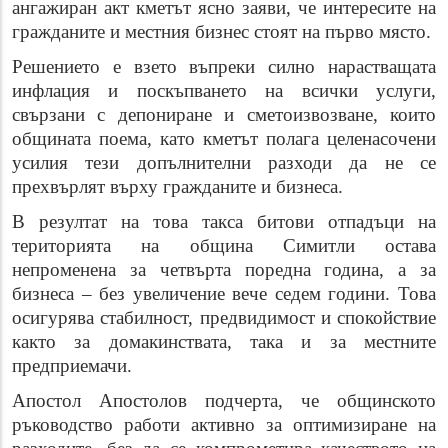
ангажиран акт кметът ясно заяви, че интересите на
гражданите и местния бизнес стоят на първо място.
Решението е взето въпреки силно нарастващата
инфлация и поскъпването на всички услуги,
свързани с депониране и сметоизвозване, които
общината поема, като кметът полага целенасочени
усилия тези допълнителни разходи да не се
прехвърлят върху гражданите и бизнеса.
В резултат на това такса битови отпадъци на
територията на община Симитли остава
непроменена за четвърта поредна година, а за
бизнеса – без увеличение вече седем години. Това
осигурява стабилност, предвидимост и спокойствие
както за домакинствата, така и за местните
предприемачи.
Апостол Апостолов подчерта, че общинското
ръководство работи активно за оптимизиране на