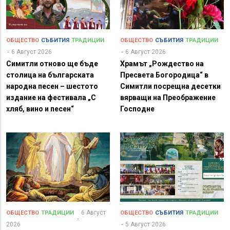
ОБЩЕСТВО
СЪБИТИЯ
ТРАДИЦИИ
ОБЩЕСТВО
СЪБИТИЯ
ТРАДИЦИИ
6 Август 2026
6 Август 2026
Симитли отново ще бъде
Храмът „Рождество на
столица на българската
Пресвета Богородица“ в
народна песен – шестото
Симитли посрещна десетки
издание на фестивала „С
вярващи на Преображение
хляб, вино и песен“
Господне
6 Август
ОБЩЕСТВО
ТРАДИЦИИ
ОБЩЕСТВО
СЪБИТИЯ
ТРАДИЦИИ
2026
5 Август 2026