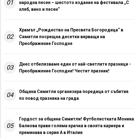
01
народна песен – шестото издание на фестивала „С
хляб, вино и песен“
Храмът „Рождество на Пресвета Богородица“ в
02
Симитли посрещна десетки вярващи на
Преображение Господне
Днес отбелязваме един от най-светлите празници -
03
Преображение Господне! Честит празник!
Община Симитли организира поредица от събития
04
по повод празника на града
Гордост за община Симитли! Футболистката Моника
05
Балиова прави голяма крачка в своята кариера и
преминава в серия А в Италия