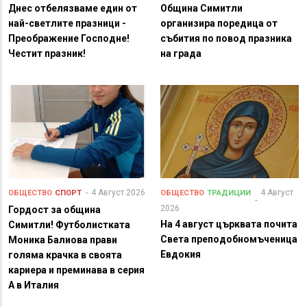
Днес отбелязваме един от
Община Симитли
най-светлите празници -
организира поредица от
Преображение Господне!
събития по повод празника
Честит празник!
на града
4 Август 2026
4 Август
ОБЩЕСТВО
СПОРТ
ОБЩЕСТВО
ТРАДИЦИИ
2026
Гордост за община
На 4 август църквата почита
Симитли! Футболистката
Света преподобномъченица
Моника Балиова прави
Евдокия
голяма крачка в своята
кариера и преминава в серия
А в Италия