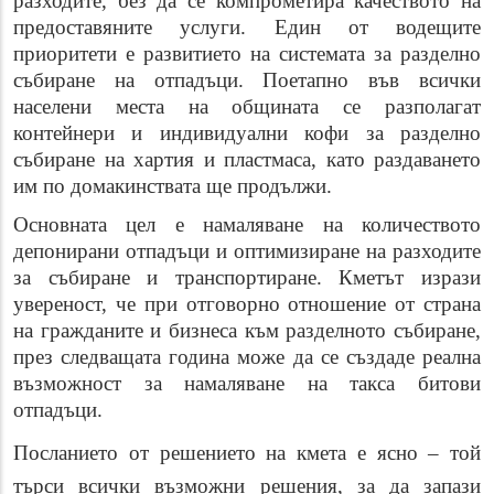
разходите, без да се компрометира качеството на
предоставяните услуги. Един от водещите
приоритети е развитието на системата за разделно
събиране на отпадъци. Поетапно във всички
населени места на общината се разполагат
контейнери и индивидуални кофи за разделно
събиране на хартия и пластмаса, като раздаването
им по домакинствата ще продължи.
Основната цел е намаляване на количеството
депонирани отпадъци и оптимизиране на разходите
за събиране и транспортиране. Кметът изрази
увереност, че при отговорно отношение от страна
на гражданите и бизнеса към разделното събиране,
през следващата година може да се създаде реална
възможност за намаляване на такса битови
отпадъци.
Посланието от решението на кмета е ясно – той
търси всички възможни решения, за да запази