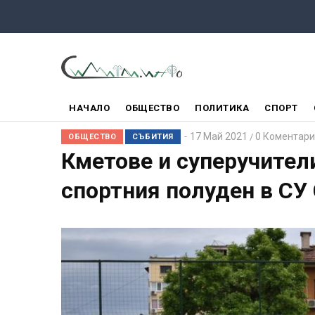
Премини
към
основното
съдържание
ГЛАВНО
НАЧАЛО
ОБЩЕСТВО
ПОЛИТИКА
СПОРТ
МЕНЮ
17 Май 2021
0 Коментари
/
ОБЩЕСТВО
СЪБИТИЯ
Кметове и суперучител
спортния полуден в СУ