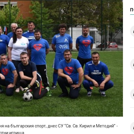
П
 на българския спорт, днес СУ “Св. Св. Кирил и Методий” -
ртни игрища.