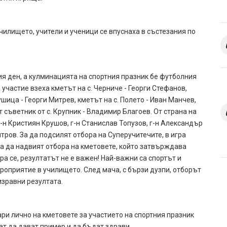
училището, учители и ученици се впуснаха в състезания по
я ден, а кулминацията на спортния празник бе футболния
участие взеха кметът на с. Черниче - Георги Стефанов,
ушица - Георги Митрев, кметът на с. Полето - Иван Манчев,
 съветник от с. Крупник - Владимир Благоев. От страна на
г-н Кристиян Крушов, г-н Станислав Топузов, г-н Александър
ров. За да подсилят отбора на Суперучитечите, в игра
ха да надвият отбора на кметовете, който затвърждава
а се, резултатът не е важен! Най-важни са спортът и
роприятие в училището. След мача, с бързи дузпи, отборът
изравни резултата.
ри лично на кметовете за участието на спортния празник
рат да дават пример и да бъдат здрави.