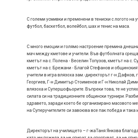
С големи усмивки и пременени в тениски с логото на 
футбол, баскетбол, волейбол, шах и тенис на маса.
С много емоции и голямо настроение премина днешни
мач между кметове и учители. Във футболната среща 
кметът на с. Полена - Веселин Топузов, кметът на с. С
кметът на с. Брежани - Благой Стефанов и общинският
учители в игра влязоха зам.-директорът г-н Дафков, 
Георгиев, Г-н Димитър Стоименов и Г-н Николай Димит
влязоха и Супершофьорите. Въпреки това, те не успя
силата си на традиционните общински турнири. Разбир
здравето, заради което бе организирано масовото ме
на Суперучителите си завоюва все пак победа и така 
Директорът на училището – г-жаТаня Янкова благода
като им пожела да не спират да спортуват, да не спи