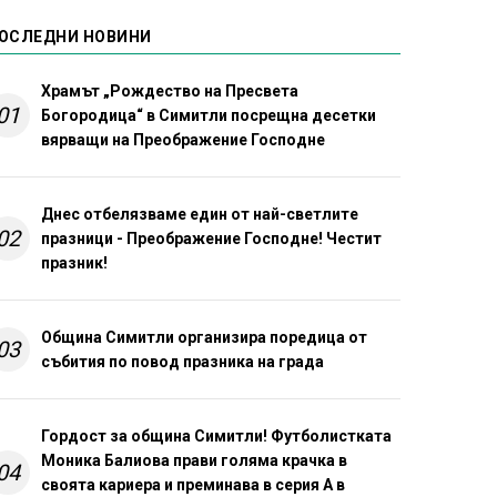
ОСЛЕДНИ НОВИНИ
Храмът „Рождество на Пресвета
01
Богородица“ в Симитли посрещна десетки
вярващи на Преображение Господне
Днес отбелязваме един от най-светлите
02
празници - Преображение Господне! Честит
празник!
Община Симитли организира поредица от
03
събития по повод празника на града
Гордост за община Симитли! Футболистката
Моника Балиова прави голяма крачка в
04
своята кариера и преминава в серия А в