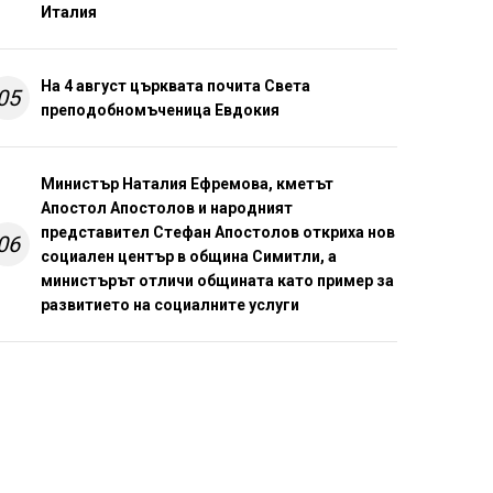
Италия
На 4 август църквата почита Света
05
преподобномъченица Евдокия
Министър Наталия Ефремова, кметът
Апостол Апостолов и народният
представител Стефан Апостолов откриха нов
06
социален център в община Симитли, а
министърът отличи общината като пример за
развитието на социалните услуги