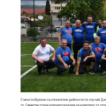
С многообразни състеза
телни
дейности по случай Деня
гр. Симитли откри новоизградения си комплекс от спо