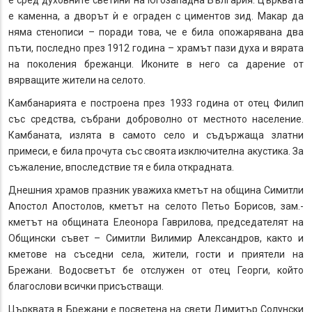
е каменна, а дворът ѝ е ограден с циментов зид. Макар да
няма стенописи – поради това, че е била опожарявана два
пъти, последно през 1912 година – храмът пази духа и вярата
на поколения брежанци. Иконите в него са дарение от
вярващите жители на селото.
Камбанарията е построена през 1933 година от отец Филип
със средства, събрани доброволно от местното население.
Камбаната, излята в самото село и съдържаща златни
примеси, е била прочута със своята изключителна акустика. За
съжаление, впоследствие тя е била открадната.
Днешния храмов празник уважиха кметът на община Симитли
Апостол Апостолов, кметът на селото Петьо Борисов, зам.-
кметът на общината Елеонора Гаврилова, председателят на
Общински съвет – Симитли Вилимир Александров, както и
кметове на съседни села, жители, гости и приятели на
Брежани. Водосветът бе отслужен от отец Георги, който
благослови всички присъстващи.
Църквата в Брежани е посветена на свети Димитър Солунски