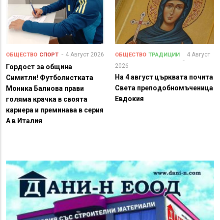
4 Август 2026
4 Август
ОБЩЕСТВО
СПОРТ
ОБЩЕСТВО
ТРАДИЦИИ
2026
Гордост за община
На 4 август църквата почита
Симитли! Футболистката
Света преподобномъченица
Моника Балиова прави
Евдокия
голяма крачка в своята
кариера и преминава в серия
А в Италия