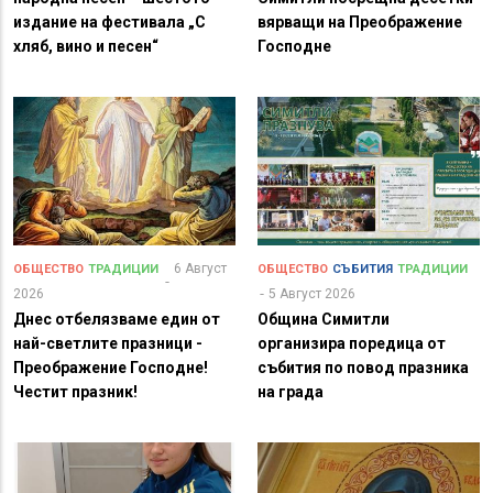
издание на фестивала „С
вярващи на Преображение
хляб, вино и песен“
Господне
6 Август
ОБЩЕСТВО
ТРАДИЦИИ
ОБЩЕСТВО
СЪБИТИЯ
ТРАДИЦИИ
2026
5 Август 2026
Днес отбелязваме един от
Община Симитли
най-светлите празници -
организира поредица от
Преображение Господне!
събития по повод празника
Честит празник!
на града