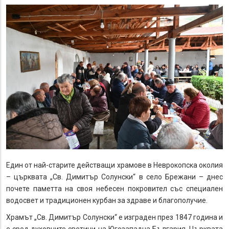
Един от най-старите действащи храмове в Неврокопска околия
– църквата „Св. Димитър Солунски“ в село Брежани – днес
почете паметта на своя небесен покровител със специален
водосвет и традиционен курбан за здраве и благополучие.
Храмът „Св. Димитър Солунски“ е изграден през 1847 година и
е сред духовните светини на Югозападна България. Църквата