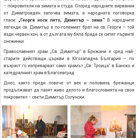
– покровителя на зимата и студа. Според народните вярвания
от Димитровден започва зимата, а народната поговорка
гласи:
„Георги носи лято, Димитър – зима.“
В народните
легенди св. Димитър е по-големият брат на св. Георги – той
язди червен кон, а от дългата му бяла брада се сипят първите
снежинки.
Православният храм „Св. Димитър“ в Брежани е сред най-
старите действащи църкви в Югозападна България – по
възраст го изпреварват само храмът „Св. Троица“ в Банско и
катедралният храм в Благоевград.
Днес, както преди повече от век и половина, брежанци
продължават да пазят живо делото и благословията на своя
покровител – свети Димитър Солунски.