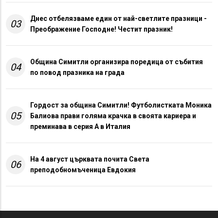
Днес отбелязваме един от най-светлите празници -
03
Преображение Господне! Честит празник!
Община Симитли организира поредица от събития
04
по повод празника на града
Гордост за община Симитли! Футболистката Моника
05
Балиова прави голяма крачка в своята кариера и
преминава в серия А в Италия
На 4 август църквата почита Света
06
преподобномъченица Евдокия