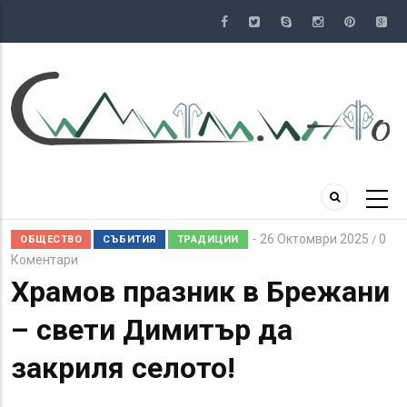
Премини
към
основното
съдържание
26 Октомври 2025
0
/
ОБЩЕСТВО
СЪБИТИЯ
ТРАДИЦИИ
Коментари
Храмов празник в Брежани
– свети Димитър да
закриля селото!