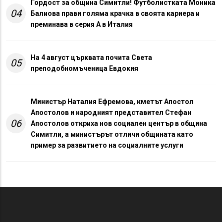
Гордост за община Симитли! Футболистката Моника
04
Балиова прави голяма крачка в своята кариера и
преминава в серия А в Италия
На 4 август църквата почита Света
05
преподобномъченица Евдокия
Министър Наталия Ефремова, кметът Апостол
Апостолов и народният представител Стефан
06
Апостолов откриха нов социален център в община
Симитли, а министърът отличи общината като
пример за развитието на социалните услуги