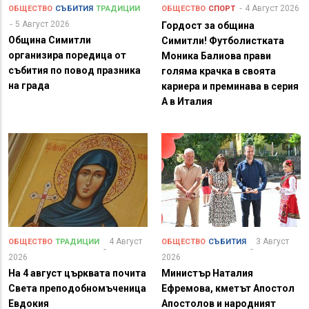
4 Август 2026
ОБЩЕСТВО
СЪБИТИЯ
ТРАДИЦИИ
ОБЩЕСТВО
СПОРТ
5 Август 2026
Гордост за община
Община Симитли
Симитли! Футболистката
организира поредица от
Моника Балиова прави
събития по повод празника
голяма крачка в своята
на града
кариера и преминава в серия
А в Италия
4 Август
3 Август
ОБЩЕСТВО
ТРАДИЦИИ
ОБЩЕСТВО
СЪБИТИЯ
2026
2026
На 4 август църквата почита
Министър Наталия
Света преподобномъченица
Ефремова, кметът Апостол
Евдокия
Апостолов и народният