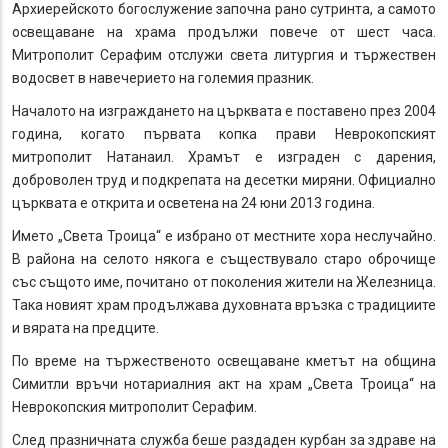
Архиерейското богослужение започна рано сутринта, а самото
освещаване на храма продължи повече от шест часа.
Митрополит Серафим отслужи света литургия и тържествен
водосвет в навечерието на големия празник.
Началото на изграждането на църквата е поставено през 2004
година, когато първата копка прави Неврокопският
митрополит Натанаил. Храмът е изграден с дарения,
доброволен труд и подкрепата на десетки миряни. Официално
църквата е открита и осветена на 24 юни 2013 година.
Името „Света Троица“ е избрано от местните хора неслучайно.
В района на селото някога е съществувало старо оброчище
със същото име, почитано от поколения жители на Железница.
Така новият храм продължава духовната връзка с традициите
и вярата на предците.
По време на тържественото освещаване кметът на община
Симитли връчи нотариалния акт на храм „Света Троица“ на
Неврокопския митрополит Серафим.
След празничната служба беше раздаден курбан за здраве на