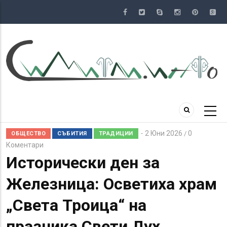
Премини
към
основното
съдържание
2 Юни 2026
0
/
ОБЩЕСТВО
СЪБИТИЯ
ТРАДИЦИИ
Коментари
Исторически ден за
Железница: Осветиха храм
„Света Троица“ на
празника Свети Дух