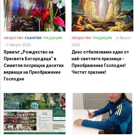
6 Август
ОБЩЕСТВО
СЪБИТИЯ
ТРАДИЦИИ
ОБЩЕСТВО
ТРАДИЦИИ
6 Август 2026
2026
Храмът „Рождество на
Днес отбелязваме един от
Пресвета Богородица“ в
най-светлите празници -
Симитли посрещна десетки
Преображение Господне!
вярващи на Преображение
Честит празник!
Господне