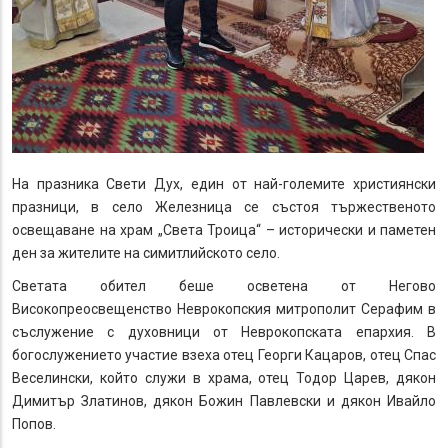
На празника Свети Дух, един от най-големите християнски
празници, в село Железница се състоя тържественото
освещаване на храм „Света Троица“ – исторически и паметен
ден за жителите на симитлийското село.
Светата обител беше осветена от Негово
Високопреосвещенство Неврокопския митрополит Серафим в
съслужение с духовници от Неврокопската епархия. В
богослужението участие взеха отец Георги Кацаров, отец Спас
Веселински, който служи в храма, отец Тодор Царев, дякон
Димитър Златинов, дякон Божин Павлевски и дякон Ивайло
Попов.