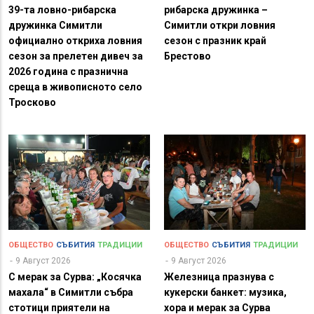
39-та ловно-рибарска
рибарска дружинка –
дружинка Симитли
Симитли откри ловния
официално откриха ловния
сезон с празник край
сезон за прелетен дивеч за
Брестово
2026 година с празнична
среща в живописното село
Тросково
ОБЩЕСТВО
СЪБИТИЯ
ТРАДИЦИИ
ОБЩЕСТВО
СЪБИТИЯ
ТРАДИЦИИ
9 Август 2026
9 Август 2026
С мерак за Сурва: „Косячка
Железница празнува с
махала“ в Симитли събра
кукерски банкет: музика,
стотици приятели на
хора и мерак за Сурва