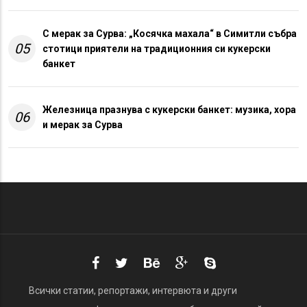
С мерак за Сурва: „Косячка махала“ в Симитли събра
05
стотици приятели на традиционния си кукерски
банкет
Железница празнува с кукерски банкет: музика, хора
06
и мерак за Сурва
Всички статии, репортажи, интервюта и други