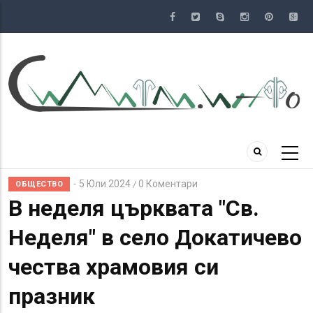
Премини
към
основното
съдържание
5 Юли 2024
0 Коментари
/
ОБЩЕСТВО
В неделя църквата "Св.
Неделя" в село Докатичево
чества храмовия си
празник