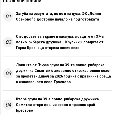
ПОСЛЕДНИ НОВИНИ
Загуба на резултата, но не и на духа: ФК „Долно
01
Осеново“ с достойно начало на подготовката
С водосвет за здраве и наслука: ловците от 37-а
02
ловно-рибарска дружина – Крупник и ловците от
Горна Брезница откриха новия сезон
Ловците от Първа група на 39-та ловно-рибарска
дружинка Симитли официално откриха ловния сезон
03
за прелетен дивеч за 2026 година с празнична среща
в живописното село Тросково
Втора група на 39-а ловно-рибарска дружинка –
04
Симитли откри ловния сезон с празник край
Брестово