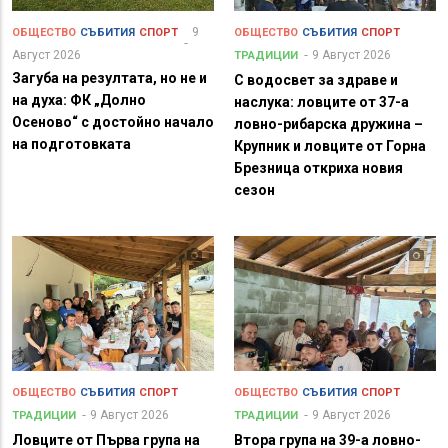
9
ОБЩЕСТВО
СЪБИТИЯ
СПОРТ
ОБЩЕСТВО
СЪБИТИЯ
СПОРТ
Август 2026
9 Август 2026
ТРАДИЦИИ
Загуба на резултата, но не и
С водосвет за здраве и
на духа: ФК „Долно
наслука: ловците от 37-а
Осеново“ с достойно начало
ловно-рибарска дружина –
на подготовката
Крупник и ловците от Горна
Брезница откриха новия
сезон
ОБЩЕСТВО
СЪБИТИЯ
СПОРТ
ОБЩЕСТВО
СЪБИТИЯ
СПОРТ
9 Август 2026
9 Август 2026
ТРАДИЦИИ
ТРАДИЦИИ
Ловците от Първа група на
Втора група на 39-а ловно-