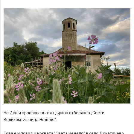
На 7 юли православната църква отбелязва „Свети
Великомъченица Неделя“.
Това е и повод църквата "Света Неделя" в село Докатичево