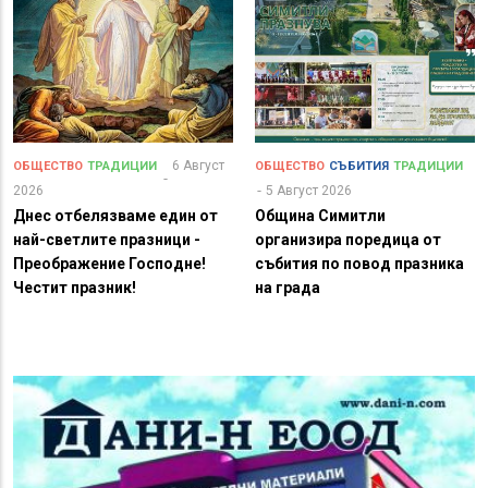
6 Август
ОБЩЕСТВО
ТРАДИЦИИ
ОБЩЕСТВО
СЪБИТИЯ
ТРАДИЦИИ
2026
5 Август 2026
Днес отбелязваме един от
Община Симитли
най-светлите празници -
организира поредица от
Преображение Господне!
събития по повод празника
Честит празник!
на града