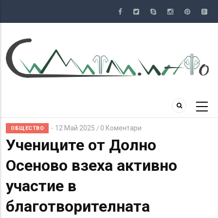
Премини
към
основното
съдържание
12 Май 2025
0 Коментари
/
ОБЩЕСТВО
Учениците от Долно
Осеново взеха активно
участие в
благотворителната