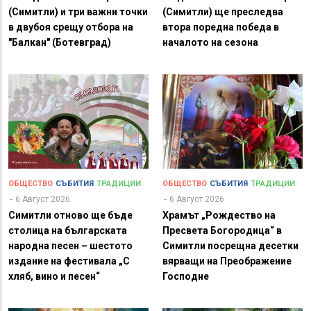
(Симитли) и три важни точки
(Симитли) ще преследва
в двубоя срещу отбора на
втора поредна победа в
"Балкан" (Ботевград)
началото на сезона
ОБЩЕСТВО
СЪБИТИЯ
ТРАДИЦИИ
ОБЩЕСТВО
СЪБИТИЯ
ТРАДИЦИИ
6 Август 2026
6 Август 2026
Симитли отново ще бъде
Храмът „Рождество на
столица на българската
Пресвета Богородица“ в
народна песен – шестото
Симитли посрещна десетки
издание на фестивала „С
вярващи на Преображение
хляб, вино и песен“
Господне