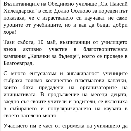
Възпитаниците на Обединено училище „Св. Паисий
Хилендарски“ в село Долно Осеново за пореден път
показаха, че с израстването си научават не само
уроците от учебниците, но и как да бъдат добри
хора!
Тази събота, 10 май, възпитаници от училището
взеха
активно участие в благотворителната
кампания „Капачки за бъдеще“, която се проведе в
Благоевград.
С много ентусиазъм и ангажираност учениците
събраха голямо количество пластмасови капачки,
които бяха предадени на организаторите на
инициативата. В продължение на месеци децата,
заедно със своите учители и родители, се включиха
в събирането и популяризирането на каузата в
своето населено място.
Участието им е част от стремежа на училището да