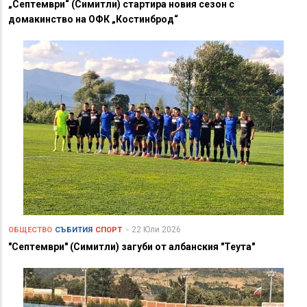
„Септември“ (Симитли) стартира новия сезон с
домакинство на ОФК „Костинброд“
22 Юли 2026
ОБЩЕСТВО
СЪБИТИЯ
СПОРТ
"Септември" (Симитли) загуби от албанския "Теута"