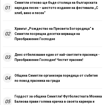
Симитли отново ще бъде столица на българската
01
народна песен – шестото издание на фестивала „С
хляб, вино и песен“
Храмът „Рождество на Пресвета Богородица“ в
02
Симитли посрещна десетки вярващи на
Преображение Господне
Днес отбелязваме един от най-светлите празници -
03
Преображение Господне! Честит празник!
Община Симитли организира поредица от събития
04
по повод празника на града
Гордост за община Симитли! Футболистката Моника
05
Балиова прави голяма крачка в своята кариера и