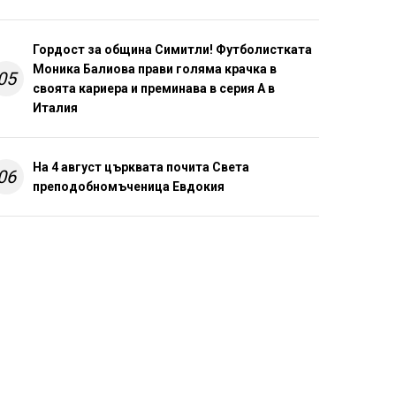
Гордост за община Симитли! Футболистката
Моника Балиова прави голяма крачка в
05
своята кариера и преминава в серия А в
Италия
На 4 август църквата почита Света
06
преподобномъченица Евдокия