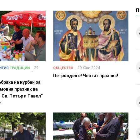
П
29
29 Юни 2024
ИТИЯ
ТРАДИЦИИ
ОБЩЕСТВО
Петровден е! Честит празник!
браха на курбан за
амовия празник на
 Св. Петър и Павел“
л