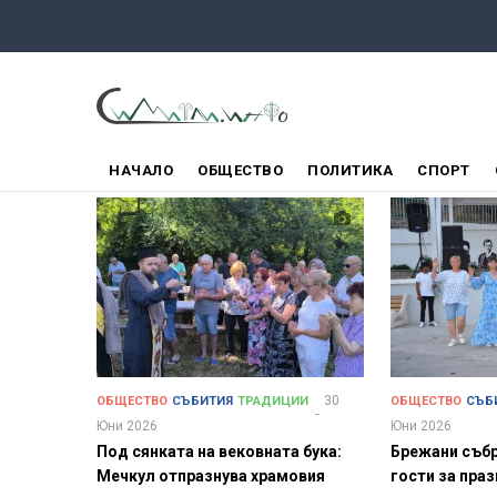
Премини
към
основното
съдържание
ГЛАВНО
НАЧАЛО
ОБЩЕСТВО
ПОЛИТИКА
СПОРТ
МЕНЮ
30
ОБЩЕСТВО
СЪБИТИЯ
ТРАДИЦИИ
ОБЩЕСТВО
СЪБ
Юни 2026
Юни 2026
Под сянката на вековната бука:
Брежани събр
Мечкул отпразнува храмовия
гости за пра