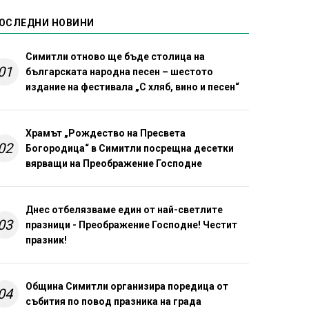
ОСЛЕДНИ НОВИНИ
Симитли отново ще бъде столица на
01
българската народна песен – шестото
издание на фестивала „С хляб, вино и песен“
Храмът „Рождество на Пресвета
02
Богородица“ в Симитли посрещна десетки
вярващи на Преображение Господне
Днес отбелязваме един от най-светлите
03
празници - Преображение Господне! Честит
празник!
Община Симитли организира поредица от
04
събития по повод празника на града