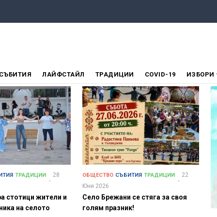
СЪБИТИЯ
ЛАЙФСТАЙЛ
ТРАДИЦИИ
COVID-19
ИЗБОРИ
28
22
ИТИЯ
ТРАДИЦИИ
ОБЩЕСТВО
СЪБИТИЯ
ТРАДИЦИИ
Юни 2026
а стотици жители и
Село Брежани се стяга за своя
зника на селото
голям празник!