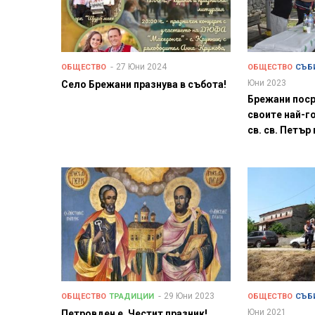
27 Юни 2024
ОБЩЕСТВО
ОБЩЕСТВО
СЪБ
Юни 2023
Село Брежани празнува в събота!
Брежани поср
своите най-г
св. св. Петър
29 Юни 2023
ОБЩЕСТВО
ТРАДИЦИИ
ОБЩЕСТВО
СЪБ
Юни 2021
Петровден е. Честит празник!