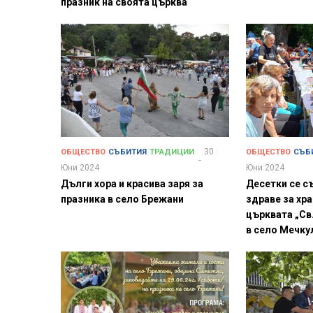
празник на своята църква
30
ОБЩЕСТВО
СЪБИТИЯ
ТРАДИЦИИ
ОБЩЕСТВО
СЪБ
Юни 2024
Юни 2024
Дълги хора и красива заря за
Десетки се съ
празника в село Брежани
здраве за хр
църквата „Св.
в село Мечку