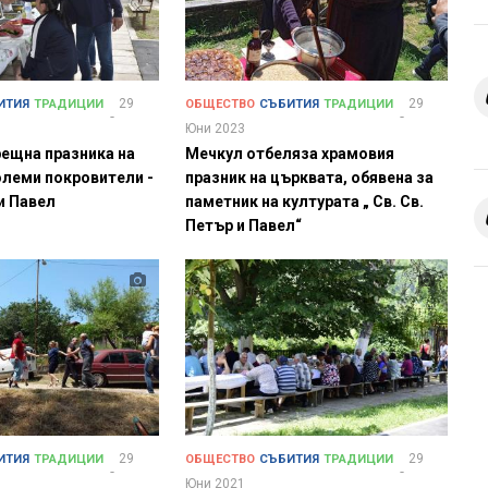
29
29
ИТИЯ
ТРАДИЦИИ
ОБЩЕСТВО
СЪБИТИЯ
ТРАДИЦИИ
Юни 2023
ещна празника на
Мечкул отбеляза храмовия
олеми покровители -
празник на църквата, обявена за
 и Павел
паметник на културата „ Св. Св.
Петър и Павел“
29
29
ИТИЯ
ТРАДИЦИИ
ОБЩЕСТВО
СЪБИТИЯ
ТРАДИЦИИ
Юни 2021