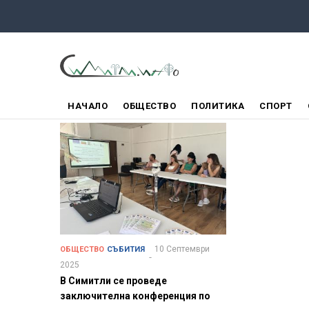
Премини
към
основното
съдържание
ГЛАВНО
НАЧАЛО
ОБЩЕСТВО
ПОЛИТИКА
СПОРТ
МЕНЮ
10 Септември
ОБЩЕСТВО
СЪБИТИЯ
2025
В Симитли се проведе
заключителна конференция по