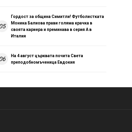
Гордост за община Симитли! Футболистката
Моника Балиова прави голяма крачка в
05
своята кариера и преминава в серия А в
Италия
На 4 август църквата почита Света
06
преподобномъченица Евдокия